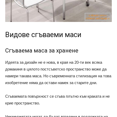
Видове сгъваеми маси
Сгъваема маса за хранене
Идеята за дизайн не е нова, в края на 20-ти век всяка
домакиня в цялото постсъветско пространство може да
намери такава маса. Но съвременната стилизация на това
изобретение няма да остави намек за старите дни.
Сгъваемата повърхност се сгъва плътно към краката и не
крие пространство.
Чекмеджетата могат да бъдат вградени в подложката на