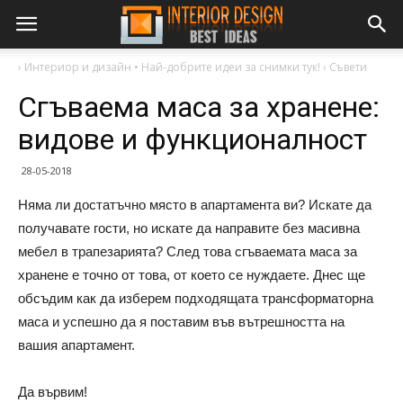
›
Интериор и дизайн • Най-добрите идеи за снимки тук!
›
Съвети
Сгъваема маса за хранене:
видове и функционалност
28-05-2018
Няма ли достатъчно място в апартамента ви? Искате да
получавате гости, но искате да направите без масивна
мебел в трапезарията? След това сгъваемата маса за
хранене е точно от това, от което се нуждаете. Днес ще
обсъдим как да изберем подходящата трансформаторна
маса и успешно да я поставим във вътрешността на
вашия апартамент.
Да вървим!