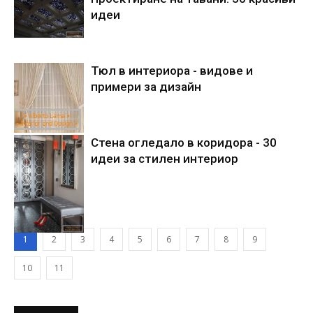
идеи
Тюл в интериора - видове и
примери за дизайн
Стена огледало в коридора - 30
идеи за стилен интериор
1
2
3
4
5
6
7
8
9
10
11