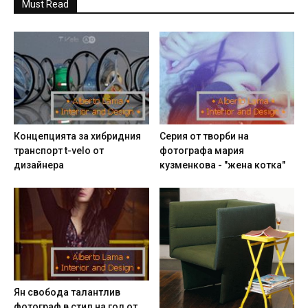
Must Read
Концепцията за хибридния
Серия от творби на
транспорт t-velo от
фотографа мария
дизайнера
кузменкова - "жена котка"
Ян свобода талантлив
фотограф в стил на гол от