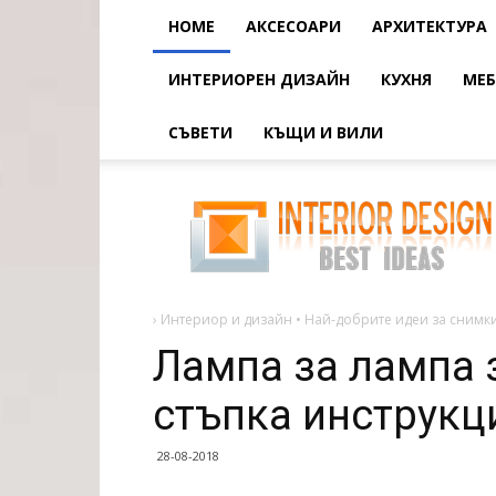
HOME
АКСЕСОАРИ
АРХИТЕКТУРА
ИНТЕРИОРЕН ДИЗАЙН
КУХНЯ
МЕБ
СЪВЕТИ
КЪЩИ И ВИЛИ
Лампа
за
лампа
за
маса
-
стъпка
по
стъпка
›
Интериор и дизайн • Най-добрите идеи за снимки
инструкция
за
Лампа за лампа з
стъпка инструкц
28-08-2018