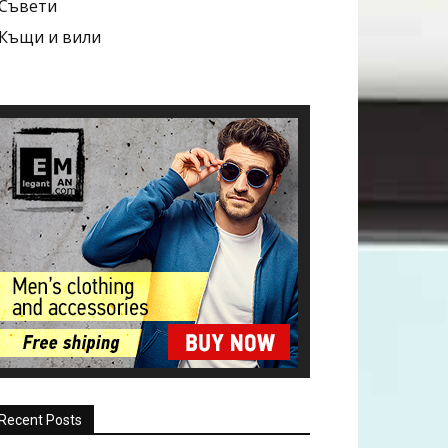
Съвети
Къщи и вили
Recent Posts