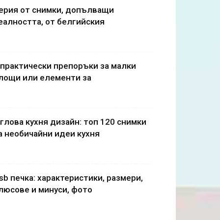
ерия от снимки, допълващи
еалността, от белгийския
 практически препоръки за малки
лощи или елементи за
глова кухня дизайн: топ 120 снимки
а необичайни идеи кухня
sb печка: характеристики, размери,
люсове и минуси, фото