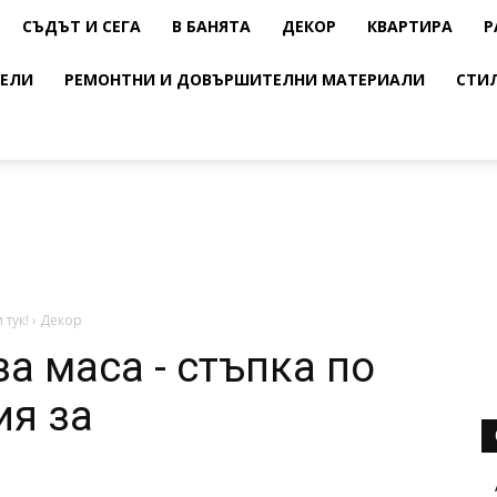
СЪДЪТ И СЕГА
В БАНЯТА
ДЕКОР
КВАРТИРА
Р
ЕЛИ
РЕМОНТНИ И ДОВЪРШИТЕЛНИ МАТЕРИАЛИ
СТИ
 тук!
›
Декор
а маса - стъпка по
ия за