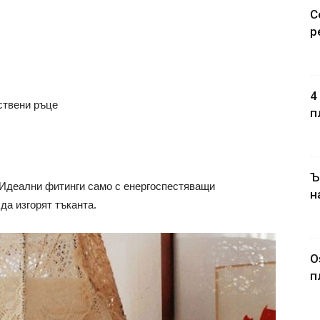
С
р
4
ствени ръце
п
Ъ
 Идеални фитинги само с енергоспестяващи
н
да изгорят тъканта.
O
п