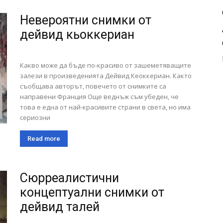
Невероятни снимки от
дейвид кьоккериан
Какво може да бъде по-красиво от зашеметяващите
залези в произведенията Дейвид Кеоккериан. Както
съобщава авторът, повечето от снимките са
направени Франция Още веднъж съм убеден, че
това е една от най-красивите страни в света, но има
сериозни
Read more
Сюрреалистични
концептуални снимки от
дейвид талей