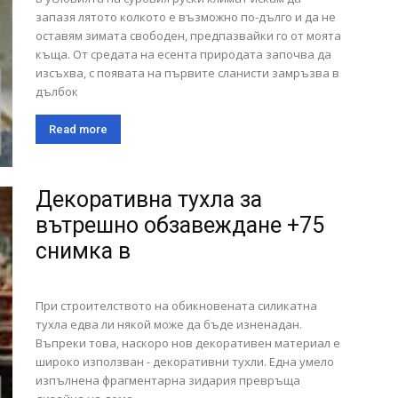
запазя лятото колкото е възможно по-дълго и да не
оставям зимата свободен, предпазвайки го от моята
къща. От средата на есента природата започва да
изсъхва, с появата на първите сланисти замръзва в
дълбок
Read more
Декоративна тухла за
вътрешно обзавеждане +75
снимка в
При строителството на обикновената силикатна
тухла едва ли някой може да бъде изненадан.
Въпреки това, наскоро нов декоративен материал е
широко използван - декоративни тухли. Една умело
изпълнена фрагментарна зидария превръща