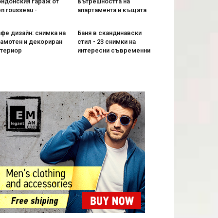
ондонския гараж от
вътрешността на
n rousseau -
апартамента и къщата
фе дизайн: снимка на
Баня в скандинавски
рамотен и декориран
стил - 23 снимки на
нтериор
интересни съвременни