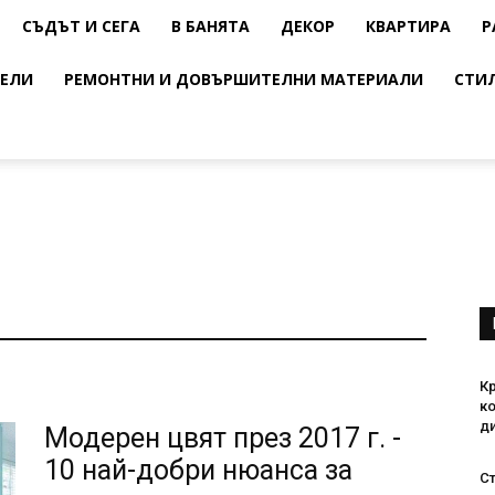
СЪДЪТ И СЕГА
В БАНЯТА
ДЕКОР
КВАРТИРА
Р
ЕЛИ
РЕМОНТНИ И ДОВЪРШИТЕЛНИ МАТЕРИАЛИ
СТИ
К
ко
ди
Модерен цвят през 2017 г. -
10 най-добри нюанса за
Ст