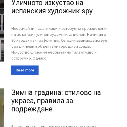
Уличното изкуство на
испанския художник spy
Необичайни, талантливи и остроумни произведения
на испанския уличен художник шпионин. Начинал в
80-х годах как граффитчик. Сегодня взаимодействует
с различными объектами городской среды.
Искусство шпионин необычайно талантливо и
остроумно. Однако
Read more
Зимна градина: стилове на
украса, правила за
подреждане
В условията на суровия руски климат искам да