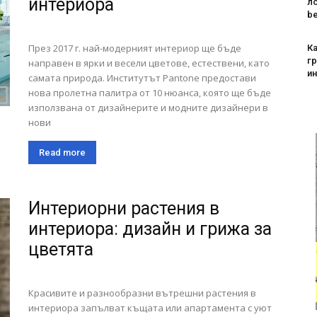
интериора
л
be
През 2017 г. най-модерният интериор ще бъде
Ка
г
направен в ярки и весели цветове, естествени, като
и
самата природа. Институтът Pantone предостави
нова пролетна палитра от 10 нюанса, която ще бъде
използвана от дизайнерите и модните дизайнери в
нови
Read more
Интериорни растения в
интериора: дизайн и грижа за
цветята
Красивите и разнообразни вътрешни растения в
интериора запълват къщата или апартамента с уют