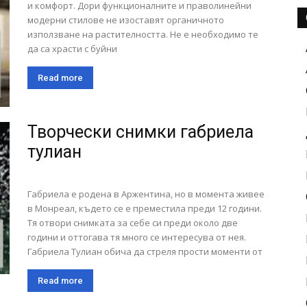
и комфорт. Дори функционалните и праволинейни
модерни стилове не изоставят органичното
използване на растителността. Не е необходимо те
да са храсти с буйни
Read more
Творчески снимки габриела
тулиан
Габриела е родена в Аржентина, но в момента живее
в Монреал, където се е преместила преди 12 години.
Тя отвори снимката за себе си преди около две
години и оттогава тя много се интересува от нея.
Габриела Тулиан обича да стреля прости моменти от
Read more