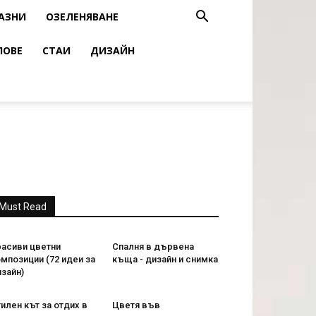
АЗНИ
ОЗЕЛЕНЯВАНЕ
ЛОВЕ
СТАИ
ДИЗАЙН
Must Read
расиви цветни
Спалня в дървена
мпозиции (72 идеи за
къща - дизайн и снимка
зайн)
илен кът за отдих в
Цветя във