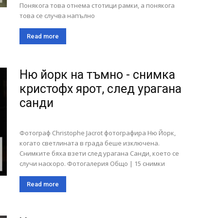
Понякога това отнема стотици рамки, а понякога
това се случва напълно
Read more
Ню йорк на тъмно - снимка
кристофх ярот, след урагана
санди
Фотограф Christophe Jacrot фотографира Ню Йорк,
когато светлината в града беше изключена.
Снимките бяха взети след урагана Санди, което се
случи наскоро. Фотогалерия Общо | 15 снимки
Read more