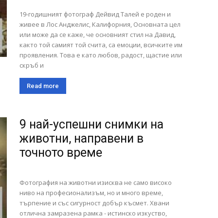
19-годишният фотограф Дейвид Талей е роден и
живее в Лос Анджелис, Калифорния, Основната цел
или може да се каже, че основният стил на Давид,
както той самият той счита, са емоции, всичките им
проявления. Това е като любов, радост, щастие или
скръб и
Read more
9 най-успешни снимки на
животни, направени в
точното време
Фотография на животни изисква не само високо
ниво на професионализъм, но и много време,
търпение и със сигурност добър късмет. Хвани
отлична замразена рамка - истинско изкуство,