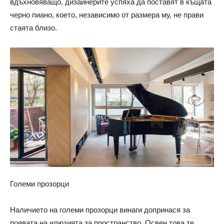
вдъхновяващо, дизайнерите успяха да поставят в къщата
черно пиано, което, независимо от размера му, не прави
стаята близо.
Големи прозорци
Наличието на големи прозорци винаги допринася за
появата на илюзията за пространство. Освен това те