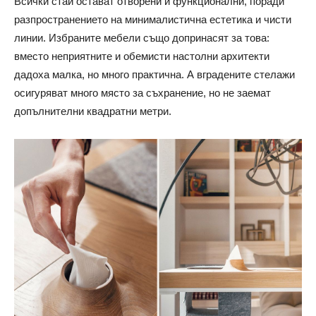
Всички стаи остават отворени и функционални, поради
разпространението на минималистична естетика и чисти
линии. Избраните мебели също допринасят за това:
вместо неприятните и обемисти настолни архитекти
дадоха малка, но много практична. А вградените стелажи
осигуряват много място за съхранение, но не заемат
допълнителни квадратни метри.