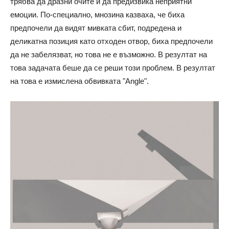
трябва да дразни очите и да предизвика неприятни
емоции. По-специално, мнозина казваха, че биха
предпочели да видят мивката сбит, подредена и
деликатна позиция като отходен отвор, биха предпочели
да не забелязват, но това не е възможно. В резултат на
това задачата беше да се реши този проблем. В резултат
на това е измислена обвивката "Angle".