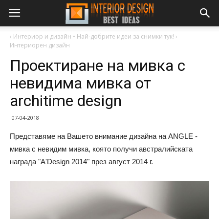
›
Интериор и дизайн • Най-добрите идеи за снимки тук!
›
Интериорен дизайн
Проектиране на мивка с
невидима мивка от
architime design
07-04-2018
Представяме на Вашето внимание дизайна на ANGLE -
мивка с невидим мивка, която получи австралийската
награда "A'Design 2014" през август 2014 г.