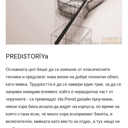
PREDISTORÏYa
Основната цел беше да се измъкне от класическите
техники и предлагат нова визия на добре познатия обект,
като мивка. Трудността е да се намери един трик, за да се
направи невидим елемент, който е неразделна част от
черупките - се провеждат sliv.Pered дизайн проучване,
някои хора биха искали да видят на корпуса, по време на
която стана ясно, че много хора възприемат банята, и
включително, мивката като място за отдих, а тук нищо не