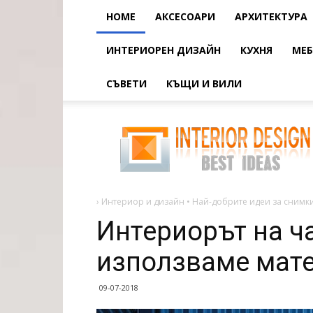
HOME
АКСЕСОАРИ
АРХИТЕКТУРА
ИНТЕРИОРЕН ДИЗАЙН
КУХНЯ
МЕБ
СЪВЕТИ
КЪЩИ И ВИЛИ
Интериорът
на
частна
малка
къща:
използваме
материалите
под
›
Интериор и дизайн • Най-добрите идеи за снимки
Интериорът на ч
използваме мате
09-07-2018