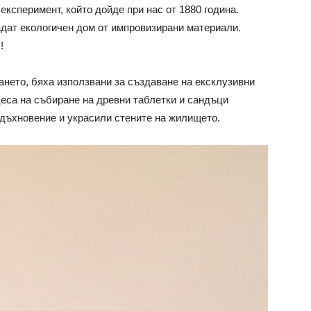
експеримент, който дойде при нас от 1880 година.
дат екологичен дом от импровизирани материали.
!
нето, бяха използвани за създаване на ексклузивни
еса на събиране на древни таблетки и сандъци
дъхновение и украсили стените на жилището.