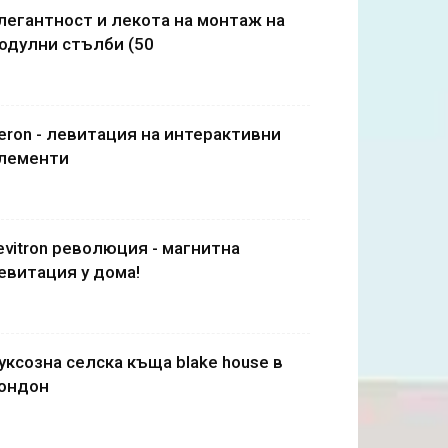
легантност и лекота на монтаж на
одулни стълби (50
eron - левитация на интерактивни
лементи
evitron революция - магнитна
евитация у дома!
уксозна селска къща blake house в
ондон