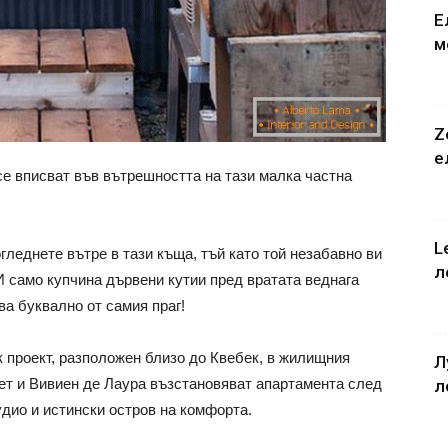
Е
м
Z
е
е вписват във вътрешността на тази малка частна
L
гледнете вътре в тази къща, тъй като той незабавно ви
л
И само купчина дървени кутии пред вратата веднага
ва буквално от самия праг!
к проект, разположен близо до Квебек, в жилищния
Л
кет и Вивиен де Лаура възстановяват апартамента след
л
удио и истински остров на комфорта.