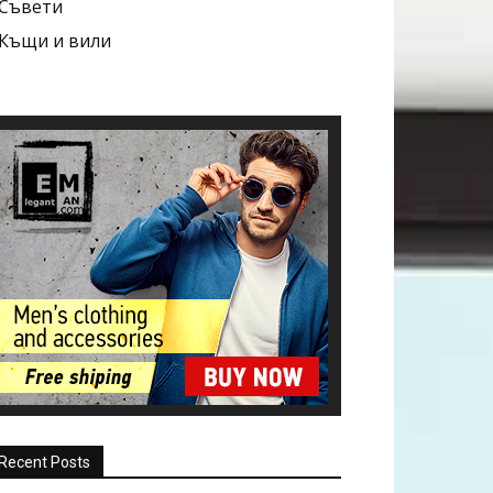
Съвети
Къщи и вили
Recent Posts