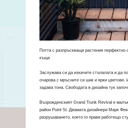
Потта с разпръскващи растения перфектно с
къща
Заслужава си да изкачите стъпалата и да по
очарова с мръсните си шик и ярки цветове. 
задава тона. Свободата в дизайна тук започ
Възрожденският Grand Trunk Revival е малъ
район Point St. Двамата дизайнери Марк Фе
разрушаването, което го прави работещо ст