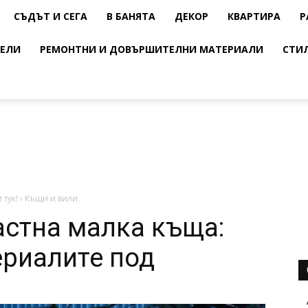
СЪДЪТ И СЕГА
В БАНЯТА
ДЕКОР
КВАРТИРА
Р
ЕЛИ
РЕМОНТНИ И ДОВЪРШИТЕЛНИ МАТЕРИАЛИ
СТИ
 тук!
›
Къщи и вили
астна малка къща:
риалите под