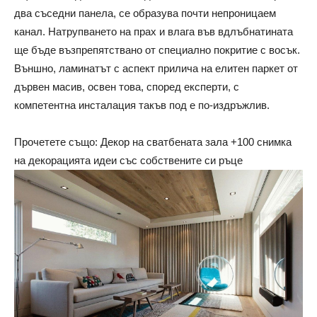
два съседни панела, се образува почти непроницаем
канал. Натрупването на прах и влага във вдлъбнатината
ще бъде възпрепятствано от специално покритие с восък.
Външно, ламинатът с аспект прилича на елитен паркет от
дървен масив, освен това, според експерти, с
компетентна инсталация такъв под е по-издръжлив.
Прочетете също: Декор на сватбената зала +100 снимка
на декорацията идеи със собствените си ръце