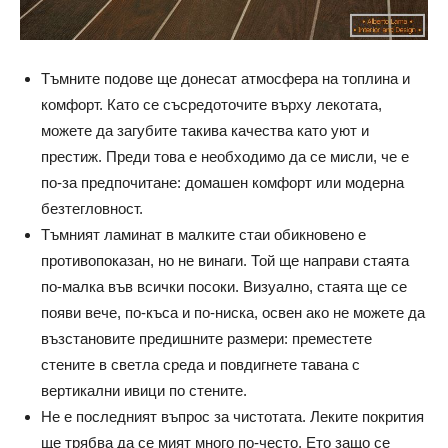
Тъмните подове ще донесат атмосфера на топлина и
комфорт. Като се съсредоточите върху лекотата,
можете да загубите такива качества като уют и
престиж. Преди това е необходимо да се мисли, че е
по-за предпочитане: домашен комфорт или модерна
безтегловност.
Тъмният ламинат в малките стаи обикновено е
противопоказан, но не винаги. Той ще направи стаята
по-малка във всички посоки. Визуално, стаята ще се
появи вече, по-къса и по-ниска, освен ако не можете да
възстановите предишните размери: преместете
стените в светла среда и повдигнете тавана с
вертикални ивици по стените.
Не е последният въпрос за чистотата. Леките покрития
ще трябва да се мият много по-често. Ето защо се