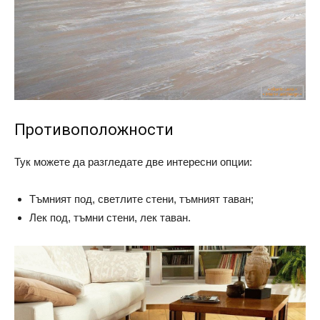
Противоположности
Тук можете да разгледате две интересни опции:
Тъмният под, светлите стени, тъмният таван;
Лек под, тъмни стени, лек таван.