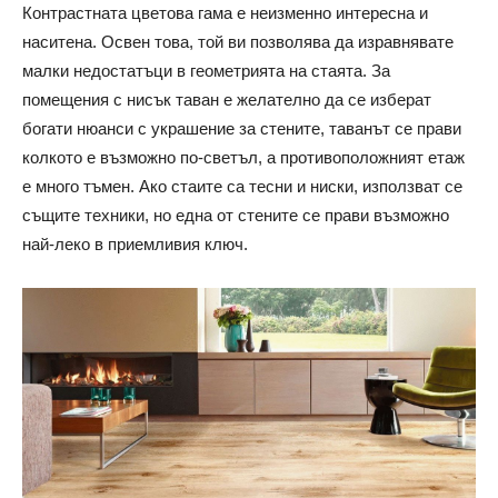
Контрастната цветова гама е неизменно интересна и
наситена. Освен това, той ви позволява да изравнявате
малки недостатъци в геометрията на стаята. За
помещения с нисък таван е желателно да се изберат
богати нюанси с украшение за стените, таванът се прави
колкото е възможно по-светъл, а противоположният етаж
е много тъмен. Ако стаите са тесни и ниски, използват се
същите техники, но една от стените се прави възможно
най-леко в приемливия ключ.