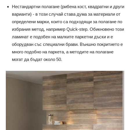
Нестандартни полагане (рибена кост, квадратни и други
варианти) - в този случай става дума за материали от
определени марки, които са подходящи за полагане по
избрания метод, например Quick-step. Обикновено този
ламинат е подобен на малките паркетни дъски и е
оборудван със специални брави. Външно покритието е
много подобно на паркета, а методите на полагане
могат да бъдат около 50.