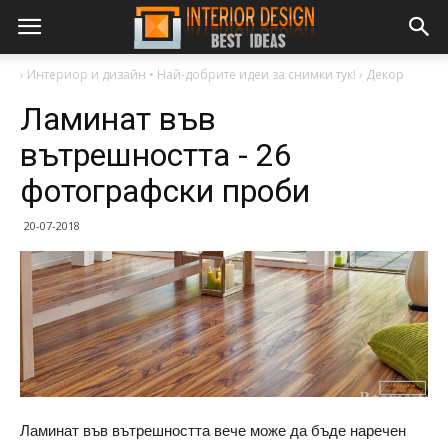
›
Интериор и дизайн • Най-добрите идеи за снимки тук!
›
Декор
Ламинат във
вътрешността - 26
фотографски проби
20-07-2018
Ламинат във вътрешността вече може да бъде наречен