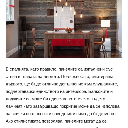
В спалнята, като правило, панелите са изпълнени със
стена в главата на леглото. Повърхността, имитираща
дървото, ще бъде отлично допълнение към слушалките,
подчертавайки единството на интериора. Балконите и
лоджиите са може би единственото място, където
ламинат като завършващо покритие може да се използва
на всички повърхности наведнъж и няма да бъде много.
Ако стилистиката позволява, панелите могат да се