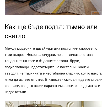
Как ще бъде подът: тъмно или
светло
Между модерните дизайнери има постоянни спорове по
този въпрос. Някои са сигурни, че светлината остава
тенденция на този и бъдещите сезони. Други,
подчертаващи недостатъците на пастелни нюанси,
твърдят, че тъмнината е нестабилна класика, която никога
няма да излезе от стил. В известен смисъл и двете страни
са прави, защото всеки вариант има своите предимства и
недостатъци.