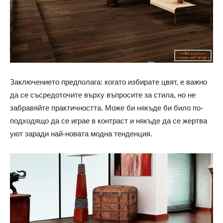
Заключението предполага: когато избирате цвят, е важно
да се съсредоточите върху въпросите за стила, но не
забравяйте практичността. Може би някъде би било по-
подходящо да се играе в контраст и някъде да се жертва
уют заради най-новата модна тенденция.