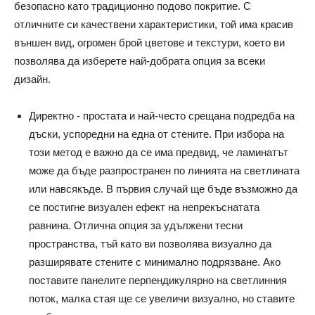
безопасно като традиционно подово покритие. С
отличните си качествени характеристики, той има красив
външен вид, огромен брой цветове и текстури, което ви
позволява да изберете най-добрата опция за всеки
дизайн.
Директно - простата и най-често срещана подредба на
дъски, успоредни на една от стените. При избора на
този метод е важно да се има предвид, че ламинатът
може да бъде разпространен по линията на светлината
или навсякъде. В първия случай ще бъде възможно да
се постигне визуален ефект на непрекъснатата
равнина. Отлична опция за удължени тесни
пространства, тъй като ви позволява визуално да
разширявате стените с минимално подрязване. Ако
поставите панелите перпендикулярно на светлинния
поток, малка стая ще се увеличи визуално, но ставите