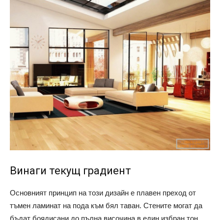
Винаги текущ градиент
Основният принцип на този дизайн е плавен преход от
тъмен ламинат на пода към бял таван. Стените могат да
бъдат боядисани до пълна височина в един избран тон