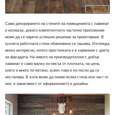
Само декорирането на стените на помещенията с ламинат
е излишък, докато компетентното частично приложение
може да се нарече успешно решение за проектиране. В
кухнята работната стена обикновено се зашива. Изглежда
много интересно, когато престилката е в хармония с цвета
на фасадата. На нивото на производителност, добър
ламинат е само малко по-нисък от плочката, на цена,
която е много по-евтино, освен това е по-лесно да се
инсталира. В хола може да поеме всяка стена или част от
нея, в зависимост от оформлението и дизайна.