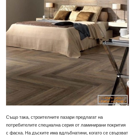
Също така, строителните пазари предлагат на
потребителите специална серия от ламинирани покрития
с фаска. На дъските има вдлъбнатини, когато се свързват