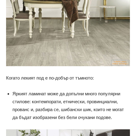
Когато лекият под е по-добър от тъмното:
Яркият ламинат може да допълни много популярни
стилове: контемпорати, етнически, провинциални,
прованс и, разбира се, шибански шик, които не могат
да бъдат изобразени без бели очукани подове.