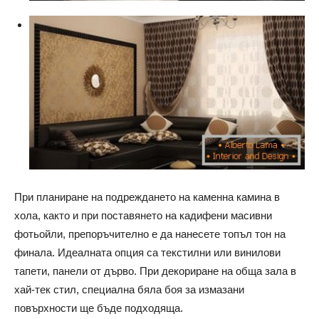
При планиране на подреждането на каменна камина в
хола, както и при поставянето на кадифени масивни
фотьойли, препоръчително е да нанесете топъл тон на
финала. Идеалната опция са текстилни или винилови
тапети, панели от дърво. При декориране на обща зала в
хай-тек стил, специална бяла боя за измазани
повърхности ще бъде подходяща.