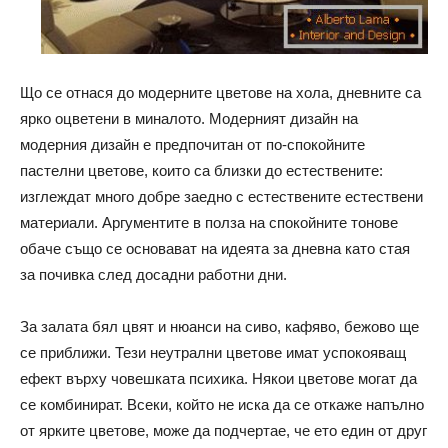
Що се отнася до модерните цветове на хола, дневните са
ярко оцветени в миналото. Модерният дизайн на
модерния дизайн е предпочитан от по-спокойните
пастелни цветове, които са близки до естествените:
изглеждат много добре заедно с естествените естествени
материали. Аргументите в полза на спокойните тонове
обаче също се основават на идеята за дневна като стая
за почивка след досадни работни дни.
За залата бял цвят и нюанси на сиво, кафяво, бежово ще
се приближи. Тези неутрални цветове имат успокояващ
ефект върху човешката психика. Някои цветове могат да
се комбинират. Всеки, който не иска да се откаже напълно
от ярките цветове, може да подчертае, че ето един от друг