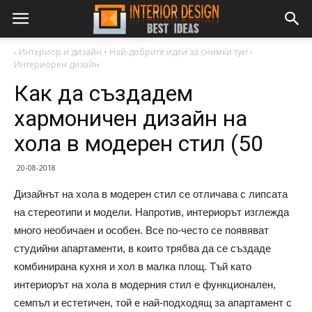
›
Интериор и дизайн • Най-добрите идеи за снимки тук!
›
Интериорен дизайн
Как да създадем
хармоничен дизайн на
хола в модерен стил (50
20-08-2018
Дизайнът на хола в модерен стил се отличава с липсата
на стереотипи и модели. Напротив, интериорът изглежда
много необичаен и особен. Все по-често се появяват
студийни апартаменти, в които трябва да се създаде
комбинирана кухня и хол в малка площ. Тъй като
интериорът на хола в модерния стил е функционален,
семпъл и естетичен, той е най-подходящ за апартамент с