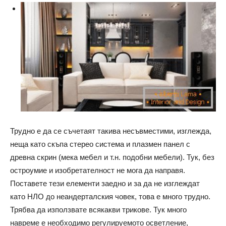
Трудно е да се съчетаят такива несъвместими, изглежда,
неща като скъпа стерео система и плазмен панел с
древна скрин (мека мебел и т.н. подобни мебели). Тук, без
остроумие и изобретателност не мога да направя.
Поставете тези елементи заедно и за да не изглеждат
като НЛО до неандерталския човек, това е много трудно.
Трябва да използвате всякакви трикове. Тук много
навреме е необходимо регулируемото осветление,