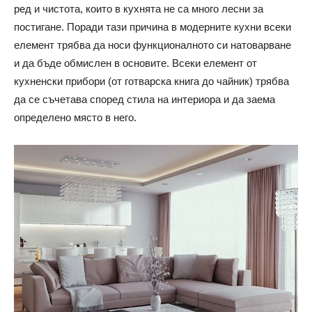
ред и чистота, които в кухнята не са много лесни за
постигане. Поради тази причина в модерните кухни всеки
елемент трябва да носи функционалното си натоварване
и да бъде обмислен в основите. Всеки елемент от
кухненски прибори (от готварска книга до чайник) трябва
да се съчетава според стила на интериора и да заема
определено място в него.