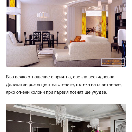
Във всяко отношение е приятна, светла всекидневна.
Деликатен розов цвят на стените, пътека на осветление,
ярко огнени колони при първия познат ще учудва.