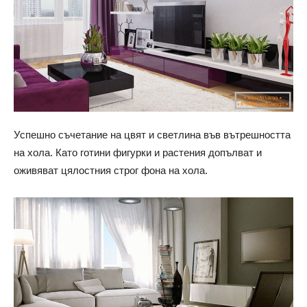
Успешно съчетание на цвят и светлина във вътрешността
на хола. Като готини фигурки и растения допълват и
оживяват цялостния строг фона на хола.