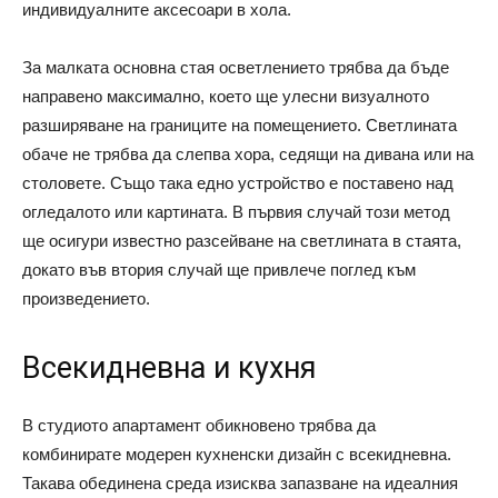
индивидуалните аксесоари в хола.
За малката основна стая осветлението трябва да бъде
направено максимално, което ще улесни визуалното
разширяване на границите на помещението. Светлината
обаче не трябва да слепва хора, седящи на дивана или на
столовете. Също така едно устройство е поставено над
огледалото или картината. В първия случай този метод
ще осигури известно разсейване на светлината в стаята,
докато във втория случай ще привлече поглед към
произведението.
Всекидневна и кухня
В студиото апартамент обикновено трябва да
комбинирате модерен кухненски дизайн с всекидневна.
Такава обединена среда изисква запазване на идеалния