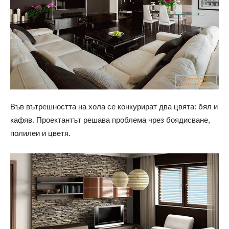
Във вътрешността на хола се конкурират два цвята: бял и
кафяв. Проектантът решава проблема чрез боядисване,
полилеи и цветя.