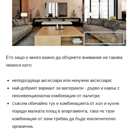
Ето защо е много важно да обърнете внимание на такива
нюанси като:
неподходящи аксесоари или ненужни аксесоари;
най-добрият вариант за материали - дърво и камък с
неконвенционална комбинация от палитри;
съвсем обичайно тук е комбинацията от хол и кухня
поради малката площ в апартамента, така че тази
комбинация от зони трябва да бъде изключително
органична.