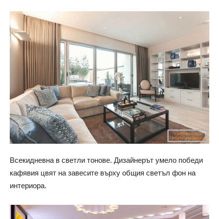
Всекидневна в светли тонове. Дизайнерът умело победи
кафявия цвят на завесите върху общия светъл фон на
интериора.