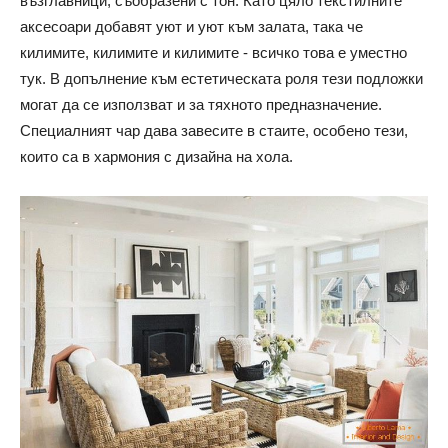
възглавници, съобразени с тон. Като цяло текстилните
аксесоари добавят уют и уют към залата, така че
килимите, килимите и килимите - всичко това е уместно
тук. В допълнение към естетическата роля тези подложки
могат да се използват и за тяхното предназначение.
Специалният чар дава завесите в стаите, особено тези,
които са в хармония с дизайна на хола.