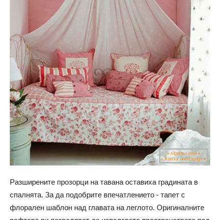
Разширените прозорци на тавана оставиха градината в
спалнята. За да подобрите впечатлението - тапет с
флорален шаблон над главата на леглото. Оригиналните