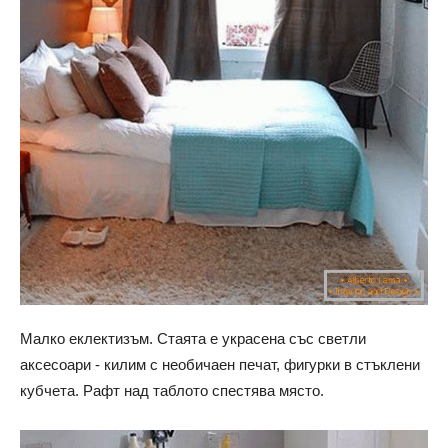
Малко еклектизъм. Стаята е украсена със светли
аксесоари - килим с необичаен печат, фигурки в стъклени
кубчета. Рафт над таблото спестява място.