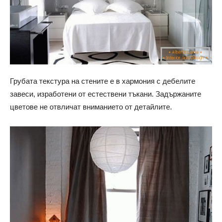
Грубата текстура на стените е в хармония с дебелите
завеси, изработени от естествени тъкани. Задържаните
цветове не отвличат вниманието от детайлите.