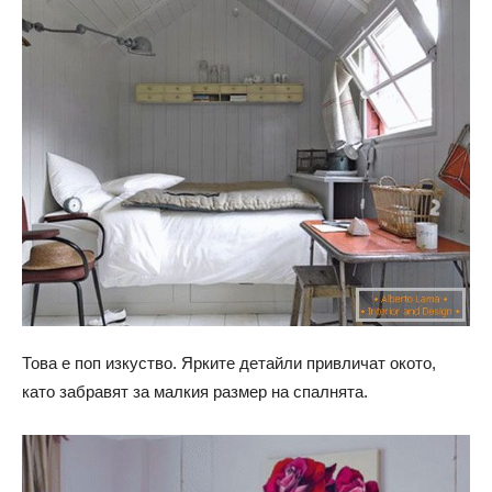
Това е поп изкуство. Ярките детайли привличат окото,
като забравят за малкия размер на спалнята.