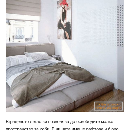
Вграденото легло ви позволява да освободите малко
пространство за хоби. В нишата имаше рафтове и бюро.