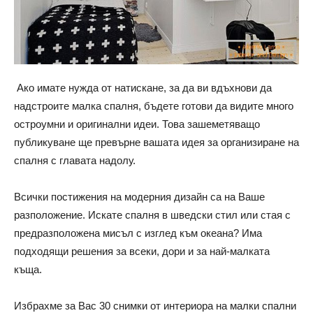
Ако имате нужда от натискане, за да ви вдъхнови да
надстроите малка спалня, бъдете готови да видите много
остроумни и оригинални идеи. Това зашеметяващо
публикуване ще превърне вашата идея за организиране на
спалня с главата надолу.
Всички постижения на модерния дизайн са на Ваше
разположение. Искате спалня в шведски стил или стая с
предразположена мисъл с изглед към океана? Има
подходящи решения за всеки, дори и за най-малката
къща.
Избрахме за Вас 30 снимки от интериора на малки спални