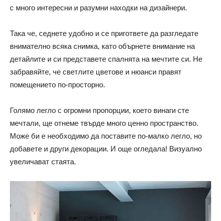
с много интересни и разумни находки на дизайнери.
Така че, седнете удобно и се пригответе да разгледате
внимателно всяка снимка, като обърнете внимание на
детайлите и си представете спалнята на мечтите си. Не
забравяйте, че светлите цветове и нюанси правят
помещението по-просторно.
Голямо легло с огромни пропорции, което винаги сте
мечтали, ще отнеме твърде много ценно пространство.
Може би е необходимо да поставите по-малко легло, но
добавете и други декорации. И още огледала! Визуално
увеличават стаята.