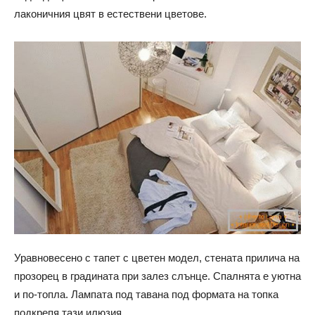
лаконичния цвят в естествени цветове.
Уравновесено с тапет с цветен модел, стената прилича на
прозорец в градината при залез слънце. Спалнята е уютна
и по-топла. Лампата под тавана под формата на топка
подкрепя тази илюзия.