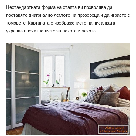
Нестандартната форма на стаята ви позволява да
поставяте диагонално леглото на прозореца и да играете с
томовете. Картината с изображението на писалката
укрепва впечатлението за лекота и лекота.