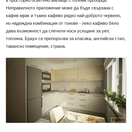
в просторно осветено жилище с големи прозорци.
Неправилното приложение може да бъде свързана с
кафяв мрак и тъмно кафяво рядко най-доброто червено,
но надеждна комбинация от тонове - леко кафяво бяло
дава възможност да спечели носи усещане за уют,
топлина. Браун се препоръчва за класика, английски стил,
таванско помещение, страна.