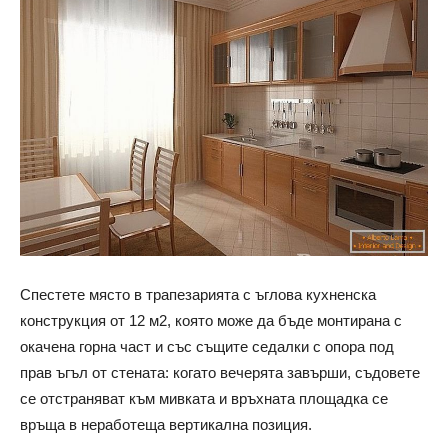
Спестете място в трапезарията с ъглова кухненска
конструкция от 12 м2, която може да бъде монтирана с
окачена горна част и със същите седалки с опора под
прав ъгъл от стената: когато вечерята завърши, съдовете
се отстраняват към мивката и връхната площадка се
връща в неработеща вертикална позиция.