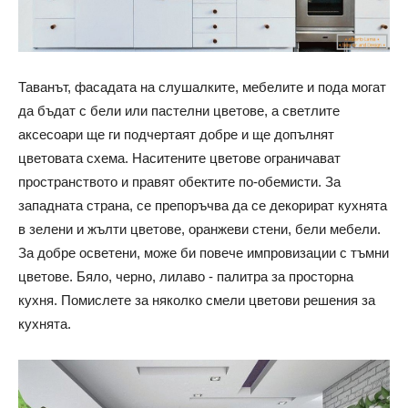
Таванът, фасадата на слушалките, мебелите и пода могат
да бъдат с бели или пастелни цветове, а светлите
аксесоари ще ги подчертаят добре и ще допълнят
цветовата схема. Наситените цветове ограничават
пространството и правят обектите по-обемисти. За
западната страна, се препоръчва да се декорират кухнята
в зелени и жълти цветове, оранжеви стени, бели мебели.
За добре осветени, може би повече импровизации с тъмни
цветове. Бяло, черно, лилаво - палитра за просторна
кухня. Помислете за няколко смели цветови решения за
кухнята.