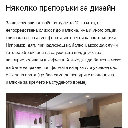
Няколко препоръки за дизайн
За интериорния дизайн на кухнята 12 кв.м. m, в
непосредствена близост до балкона, има и много опции,
които дават на атмосферата интересни характеристики.
Например, дял, принадлежащ на балкон, може да служи
като бар брояч или да служи като поддръжка за
новоприсъединени шкафчета. А изходът до балкона може
да бъде направен под формата на арка или украсен със
стъклена врата (трябва само да осигурите изолация на
балкона за времето на студеното време).