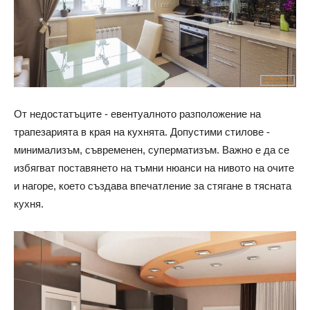
От недостатъците - евентуалното разположение на
трапезарията в края на кухнята. Допустими стилове -
минимализъм, съвременен, суперматизъм. Важно е да се
избягват поставянето на тъмни нюанси на нивото на очите
и нагоре, което създава впечатление за стягане в тясната
кухня.