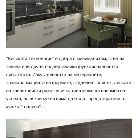
"Високата технология" е добра с минимализъм, стил на
тавана или други, подчертавайки функционалността,
простотата. Изкуствеността на материалите,
трансформацията на формите, студеният блясък, липсата
на занаятчийски ризи - всичко това може да напомня на
успеха, но някои кухни няма да бъдат предотвратени от
малко "топлина".