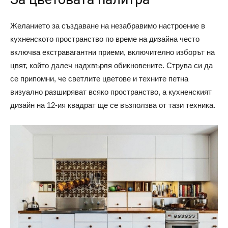
Желанието за създаване на незабравимо настроение в
кухненското пространство по време на дизайна често
включва екстравагантни приеми, включително изборът на
цвят, който далеч надхвърля обикновените. Струва си да
се припомни, че светлите цветове и техните петна
визуално разширяват всяко пространство, а кухненският
дизайн на 12-ия квадрат ще се възползва от тази техника.