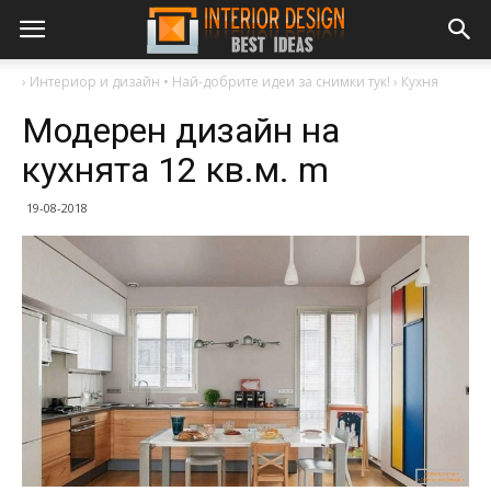
›
Интериор и дизайн • Най-добрите идеи за снимки тук!
›
Кухня
Модерен дизайн на
кухнята 12 кв.м. m
19-08-2018