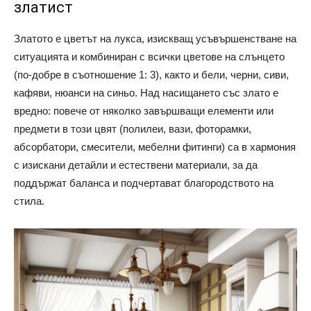
златист
Златото е цветът на лукса, изискващ усъвършенстване на
ситуацията и комбиниран с всички цветове на слънцето
(по-добре в съотношение 1: 3), както и бели, черни, сиви,
кафяви, нюанси на синьо. Над насищането със злато е
вредно: повече от няколко завършващи елементи или
предмети в този цвят (полилеи, вази, фоторамки,
абсорбатори, смесители, мебелни фитинги) са в хармония
с изискани детайли и естествени материали, за да
поддържат баланса и подчертават благородството на
стила.