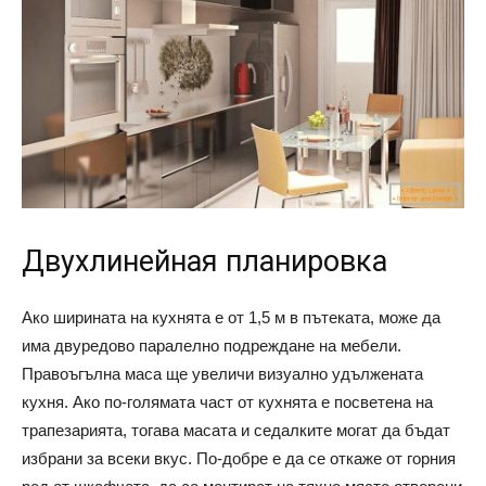
Двухлинейная планировка
Ако ширината на кухнята е от 1,5 м в пътеката, може да
има двуредово паралелно подреждане на мебели.
Правоъгълна маса ще увеличи визуално удължената
кухня. Ако по-голямата част от кухнята е посветена на
трапезарията, тогава масата и седалките могат да бъдат
избрани за всеки вкус. По-добре е да се откаже от горния