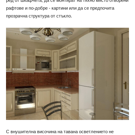
ред от шкафчета, да се монтират на тяхно място отворени
рафтове и по-добре - картини или да се предпочита
прозрачна структура от стъкло.
С внушителна височина на тавана осветлението не