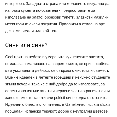
интериора. Западната страна или желанието визуално да
направи кухнята по-осветена - предпоставките за
използване на злато: бронзови тапети, златисти мазилки,
месингови лъскави покрития. Приложим в стила на арт
деко, минимализъм, хай-тек.
Синя или синя?
Cool цвят на небето в умерените кухненските апетита,
помага за намаляване на напрежението, се приспособява
към умствената дейност, се свързва с чистота и свежест.
Blue - е идеален в летните горещини и ненужно студените
зимни вечери, така че е най-добре да го използвате, за
селективно изтъни жълти и червени части ограничат сини
завеси, вместо тапети или pokleit синьо една от стените.
Идеални с бяло, включително, в Gzhel живопис, китайски
порцелан, испански теракот; добре с неутрални цветове,