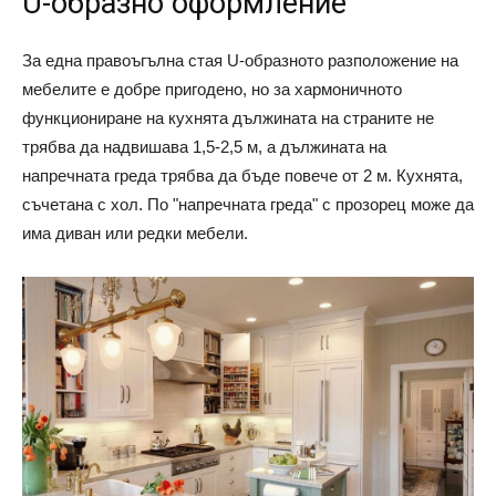
U-образно оформление
За една правоъгълна стая U-образното разположение на
мебелите е добре пригодено, но за хармоничното
функциониране на кухнята дължината на страните не
трябва да надвишава 1,5-2,5 м, а дължината на
напречната греда трябва да бъде повече от 2 м. Кухнята,
съчетана с хол. По "напречната греда" с прозорец може да
има диван или редки мебели.