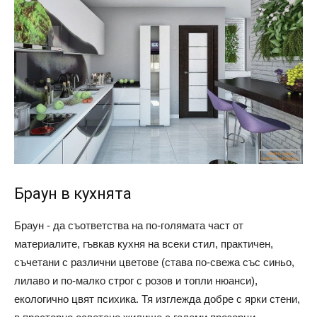
Браун в кухнята
Браун - да съответства на по-голямата част от
материалите, гъвкав кухня на всеки стил, практичен,
съчетани с различни цветове (става по-свежа със синьо,
лилаво и по-малко строг с розов и топли нюанси),
екологично цвят психика. Тя изглежда добре с ярки стени,