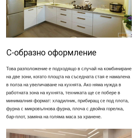
C-образно оформление
Това разположение е подходящо в случай на комбиниране
на две зони, когато площта на съседната стая е намалена
в полза на увеличаване на кухнята. Ако няма нужда в
работната зона на кухнята, техниката ще се побере в
минималния формат: хладилник, прибиращ се под плота,
фурна с микровълнова фурна, плоча с двойна горелка,
бар-плот, замяна на голяма маса за хранене.