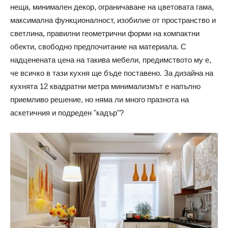
неща, минимален декор, ограничаване на цветовата гама,
максимална функционалност, изобилие от пространство и
светлина, правилни геометрични форми на компактни
обекти, свободно предпочитание на материала. С
надценената цена на такива мебели, предимството му е,
че всичко в тази кухня ще бъде поставено. За дизайна на
кухнята 12 квадратни метра минимализмът е напълно
приемливо решение, но няма ли много празнота на
аскетичния и подреден "кадър"?