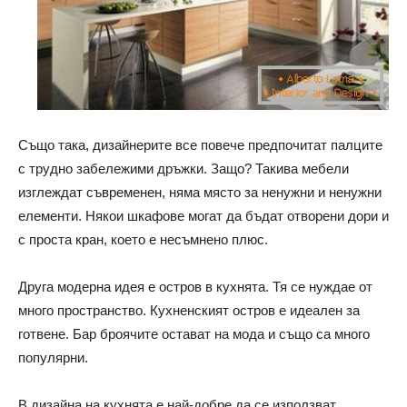
Също така, дизайнерите все повече предпочитат палците
с трудно забележими дръжки. Защо? Такива мебели
изглеждат съвременен, няма място за ненужни и ненужни
елементи. Някои шкафове могат да бъдат отворени дори и
с проста кран, което е несъмнено плюс.
Друга модерна идея е остров в кухнята. Тя се нуждае от
много пространство. Кухненският остров е идеален за
готвене. Бар броячите остават на мода и също са много
популярни.
В дизайна на кухнята е най-добре да се използват