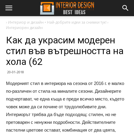
›
Интериор и дизайн • Най-добрите идеи за снимки тук!
›
Интериорен дизайн
Как да украсим модерен
стил във вътрешността на
хола (62
20-01-2018
Модерният стил в интериора на сезона от 2016 г. е малко
по-различен от стила на миналите сезони. Дизайнерите
подчертават, че една къща е преди всичко място, където
човек може да си почине от трудолюбивите дни.
Интериорът трябва да бъде подходящ: стилен, но не
претоварен с ненужни подробности. Действителните
пастелни цветове остават, комбинация от два цвята,