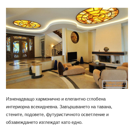
Изненадващо хармонично и елегантно сглобена
интериорна всекидневна. Завършването на тавана,
стените, подовете, футуристичното осветление и
обзавеждането изглеждат като едно.