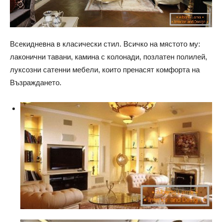
Всекидневна в класически стил. Всичко на мястото му:
лаконични тавани, камина с колонади, позлатен полилей,
луксозни сатенни мебели, които пренасят комфорта на
Възраждането.