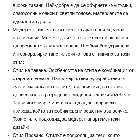
високи тавани. Най-добре е да се обърнете към тъмни,
благородни нюанси и светли тонове. Материалите са
идеални за дърво;
Модерен стил. За този стил са характерни идеални
прави линии. Можете да използвате светли нюанси и
да преминете към ярки тонове. Необичайна украса на
интериора, ярки тапети, всичко това е типично за този
стил;
Стил на тавана. Особеността на стила е комбинация от
старата и новата. Например, стените, изработени от
тухли, мазилка по стените, външния вид на стария
дървен под са разредени с модерни техники и мебели.
Такъв интериор е много подходящ за творчески
природа, който за необикновени решения във всичко.
Този стил е подходящ за модерен апартаментски
дизайн;
Стил Прованс. Стилът е подходящ за тези, които