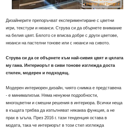
Дизайнерите препоръчват експериментиране с цветни
игри, текстури и нюанси. Струва си да обърнете внимание
на белия цвят. Бялото се вписва добре с други цветове,
нюанси на пастелни тонове или с нюанси на сивото.
Струва си да се обърнете към най-сивия цвят и цялата
му гама. Интериорът в сиви тонове изглежда доста
стилен, модерен и подходящ.
Модерен интериорен дизайн, чиято снимка е представена
- е минимализъм. Няма ненужни подробности,
многоцветни и смешни решения в интериора. Всички неща
в къщата трябва да изпълняват някаква функция, а не
прах в ъгъла. През 2016 г. тази тенденция остава в
модата, така че интериорът в този стил изглежда