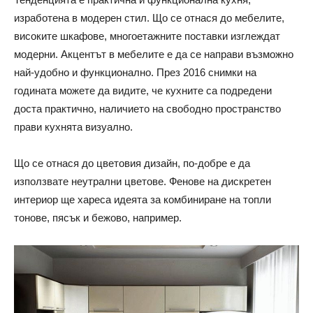
изработена в модерен стил. Що се отнася до мебелите,
високите шкафове, многоетажните поставки изглеждат
модерни. Акцентът в мебелите е да се направи възможно
най-удобно и функционално. През 2016 снимки на
годината можете да видите, че кухните са подредени
доста практично, наличието на свободно пространство
прави кухнята визуално.
Що се отнася до цветовия дизайн, по-добре е да
използвате неутрални цветове. Фенове на дискретен
интериор ще хареса идеята за комбиниране на топли
тонове, пясък и бежово, например.