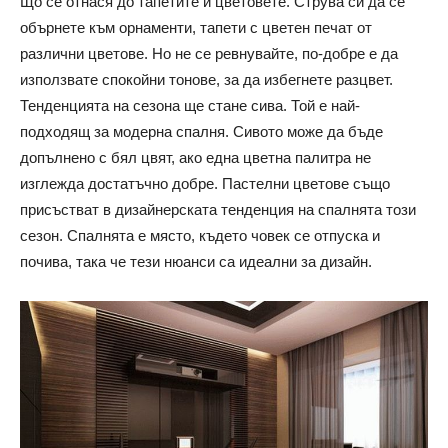
Що се отнася до тапетите и цветовете. Струва си да се
обърнете към орнаменти, тапети с цветен печат от
различни цветове. Но не се ревнувайте, по-добре е да
използвате спокойни тонове, за да избегнете разцвет.
Тенденцията на сезона ще стане сива. Той е най-
подходящ за модерна спалня. Сивото може да бъде
допълнено с бял цвят, ако една цветна палитра не
изглежда достатъчно добре. Пастелни цветове също
присъстват в дизайнерската тенденция на спалнята този
сезон. Спалнята е място, където човек се отпуска и
почива, така че тези нюанси са идеални за дизайн.