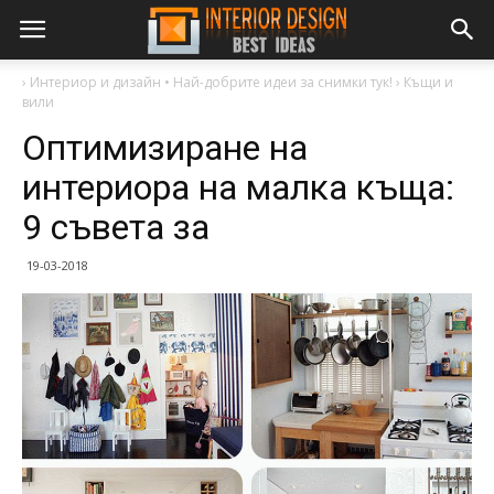
›
Интериор и дизайн • Най-добрите идеи за снимки тук!
›
Къщи и
вили
Оптимизиране на
интериора на малка къща:
9 съвета за
19-03-2018