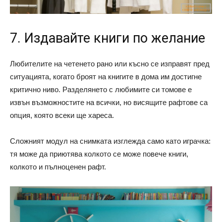
7. Издавайте книги по желание
Любителите на четенето рано или късно се изправят пред
ситуацията, когато броят на книгите в дома им достигне
критично ниво. Разделянето с любимите си томове е
извън възможностите на всички, но висящите рафтове са
опция, която всеки ще хареса.
Сложният модул на снимката изглежда само като играчка:
тя може да приютява колкото се може повече книги,
колкото и пълноценен рафт.