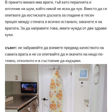
В прането винаги има врати, тъй като пералнята е
източник на шум, който никой не иска да чуе. Вместо да се
опитвате да изстискате дъската за гладене в тесен
процеп между стената и всичко останало, закачете я на
вратата. За да направите това, имате нужда от две здрави
куки.
съвет:
не забравяйте да вземете предвид качеството на
самата врата и не се опитвайте да я окачите на нещо по-
тежко, отколкото е в състояние да издържи.