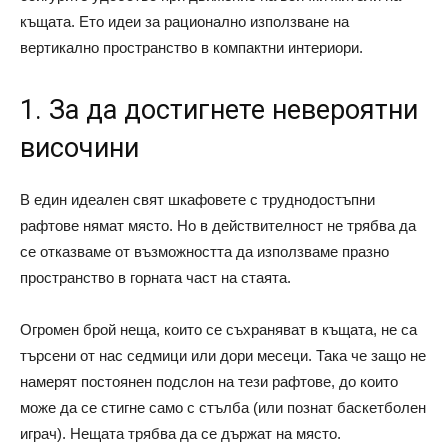
къщата. Ето идеи за рационално използване на
вертикално пространство в компактни интериори.
1. За да достигнете невероятни
височини
В един идеален свят шкафовете с труднодостъпни
рафтове нямат място. Но в действителност не трябва да
се отказваме от възможността да използваме празно
пространство в горната част на стаята.
Огромен брой неща, които се съхраняват в къщата, не са
търсени от нас седмици или дори месеци. Така че защо не
намерят постоянен подслон на тези рафтове, до които
може да се стигне само с стълба (или познат баскетболен
играч). Нещата трябва да се държат на място.