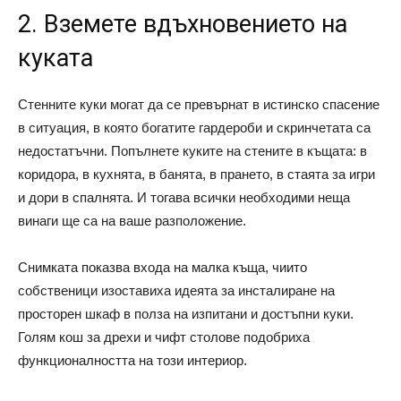
2. Вземете вдъхновението на
куката
Стенните куки могат да се превърнат в истинско спасение
в ситуация, в която богатите гардероби и скринчетата са
недостатъчни. Попълнете куките на стените в къщата: в
коридора, в кухнята, в банята, в прането, в стаята за игри
и дори в спалнята. И тогава всички необходими неща
винаги ще са на ваше разположение.
Снимката показва входа на малка къща, чиито
собственици изоставиха идеята за инсталиране на
просторен шкаф в полза на изпитани и достъпни куки.
Голям кош за дрехи и чифт столове подобриха
функционалността на този интериор.