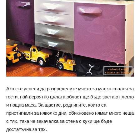
Ако сте успели да разпределите място за малка спалня за
гости, най-вероятно цялата област ще бъде заета от легло
и нощна маса. За щастие, роднините, които са
пристигнали за няколко дни, обикновено нямат много неща
с тях, така че закачалка за стена с куки ще бъде
достатъчна за тях.