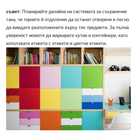
съвет:
Планирайте дизайна на системата за съхранение
така, че горните й отделения да останат отворени и лесно
да виждате разположените върху тях предмети. За пълна
увереност можете да маркирате кутии и контейнери, като
използвате етикети с етикети и цветни етикети.