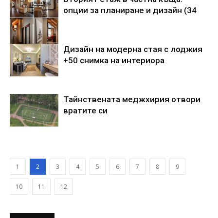
опции за планиране и дизайн (34
Дизайн на модерна стая с лоджия
+50 снимка на интериора
Тайнствената меджхирия отвори
вратите си
1
2
3
4
5
6
7
8
9
10
11
12