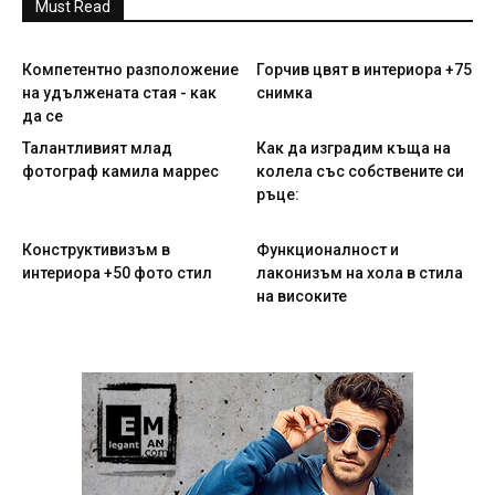
Must Read
Компетентно разположение
Горчив цвят в интериора +75
на удължената стая - как
снимка
да се
Талантливият млад
Как да изградим къща на
фотограф камила маррес
колела със собствените си
ръце:
Конструктивизъм в
Функционалност и
интериора +50 фото стил
лаконизъм на хола в стила
на високите