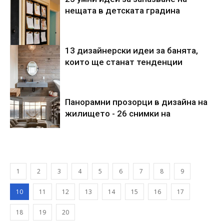
нещата в детската градина
13 дизайнерски идеи за банята,
които ще станат тенденции
Панорамни прозорци в дизайна на
жилището - 26 снимки на
1
2
3
4
5
6
7
8
9
10
11
12
13
14
15
16
17
18
19
20