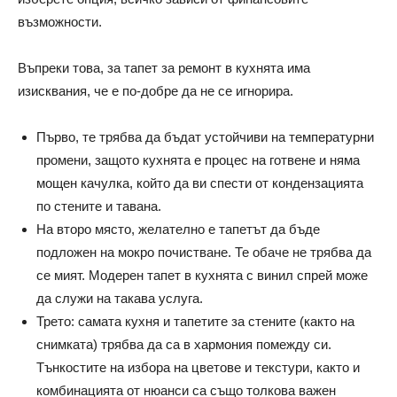
възможности.
Въпреки това, за тапет за ремонт в кухнята има
изисквания, че е по-добре да не се игнорира.
Първо, те трябва да бъдат устойчиви на температурни
промени, защото кухнята е процес на готвене и няма
мощен качулка, който да ви спести от кондензацията
по стените и тавана.
На второ място, желателно е тапетът да бъде
подложен на мокро почистване. Те обаче не трябва да
се мият. Модерен тапет в кухнята с винил спрей може
да служи на такава услуга.
Трето: самата кухня и тапетите за стените (както на
снимката) трябва да са в хармония помежду си.
Тънкостите на избора на цветове и текстури, както и
комбинацията от нюанси са също толкова важен