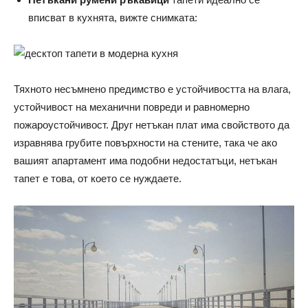
вписват в кухнята, вижте снимката:
Тяхното несъмнено предимство е устойчивостта на влага,
устойчивост на механични повреди и равномерно
пожароустойчивост. Друг нетъкан плат има свойството да
изравнява грубите повърхности на стените, така че ако
вашият апартамент има подобни недостатъци, нетъкан
тапет е това, от което се нуждаете.