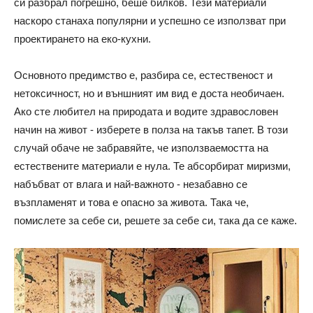
си разбрал погрешно, беше билков. Тези материали
наскоро станаха популярни и успешно се използват при
проектирането на еко-кухни.
Основното предимство е, разбира се, естественост и
нетоксичност, но и външният им вид е доста необичаен.
Ако сте любител на природата и водите здравословен
начин на живот - изберете в полза на такъв тапет. В този
случай обаче не забравяйте, че използваемостта на
естествените материали е нула. Те абсорбират миризми,
набъбват от влага и най-важното - незабавно се
възпламенят и това е опасно за живота. Така че,
помислете за себе си, решете за себе си, така да се каже.