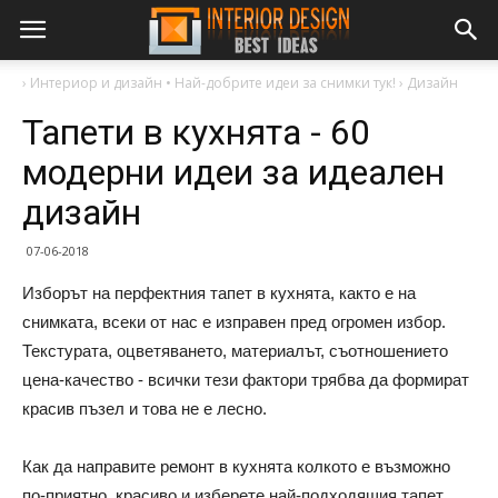
›
Интериор и дизайн • Най-добрите идеи за снимки тук!
›
Дизайн
Тапети в кухнята - 60
модерни идеи за идеален
дизайн
07-06-2018
Изборът на перфектния тапет в кухнята, както е на
снимката, всеки от нас е изправен пред огромен избор.
Текстурата, оцветяването, материалът, съотношението
цена-качество - всички тези фактори трябва да формират
красив пъзел и това не е лесно.
Как да направите ремонт в кухнята колкото е възможно
по-приятно, красиво и изберете най-подходящия тапет,