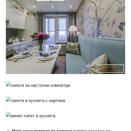
Нетъкани румени ръкавици
тапети идеално се