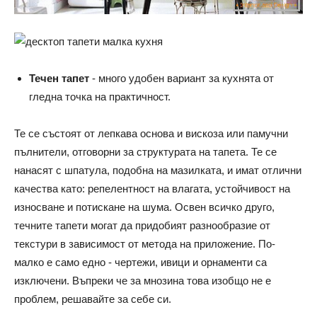
Течен тапет
- много удобен вариант за кухнята от
гледна точка на практичност.
Те се състоят от лепкава основа и вискоза или памучни
пълнители, отговорни за структурата на тапета. Те се
нанасят с шпатула, подобна на мазилката, и имат отлични
качества като: репелентност на влагата, устойчивост на
износване и потискане на шума. Освен всичко друго,
течните тапети могат да придобият разнообразие от
текстури в зависимост от метода на приложение. По-
малко е само едно - чертежи, ивици и орнаменти са
изключени. Въпреки че за мнозина това изобщо не е
проблем, решавайте за себе си.