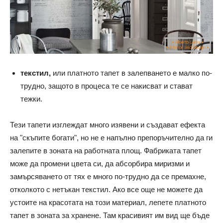
текстил,
или платното тапет в залепването е малко по-
трудно, защото в процеса те се накисват и стават
тежки.
Тези тапети изглеждат много изявени и създават ефекта
на "скъпите богати", но не е напълно препоръчително да ги
залепите в зоната на работната площ. Фабриката тапет
може да промени цвета си, да абсорбира миризми и
замърсяването от тях е много по-трудно да се премахне,
отколкото с нетъкан текстил. Ако все още не можете да
устоите на красотата на този материал, лепете платното
тапет в зоната за хранене. Там красивият им вид ще бъде