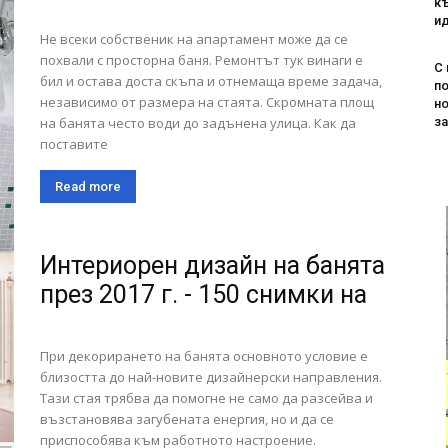
къ
ид
Не всеки собственик на апартамент може да се
похвали с просторна баня. Ремонтът тук винаги е
С 
бил и остава доста скъпа и отнемаща време задача,
п
независимо от размера на стаята. Скромната площ
н
на банята често води до задънена улица. Как да
з
поставите
Read more
Интериорен дизайн на банята
през 2017 г. - 150 снимки на
При декорирането на банята основното условие е
близостта до най-новите дизайнерски направления.
Тази стая трябва да помогне не само да разсейва и
възстановява загубената енергия, но и да се
приспособява към работното настроение.