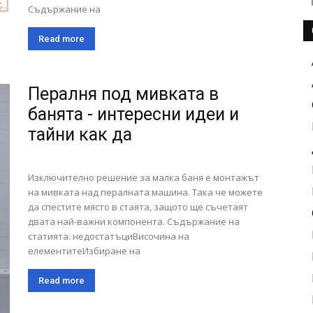
Съдържание на
Read more
Пералня под мивката в
банята - интересни идеи и
тайни как да
Изключително решение за малка баня е монтажът
на мивката над пералната машина. Така че можете
да спестите място в стаята, защото ще съчетаят
двата най-важни компонента. Съдържание на
статията: недостатъциВисочина на
елементитеИзбиране на
Read more