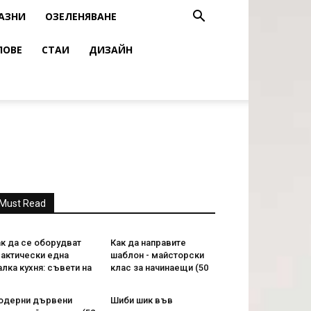
АЗНИ
ОЗЕЛЕНЯВАНЕ
ЛОВЕ
СТАИ
ДИЗАЙН
Must Read
к да се оборудват
Как да направите
рактически една
шаблон - майсторски
лка кухня: съвети на
клас за начинаещи (50
одерни дървени
Шиби шик във