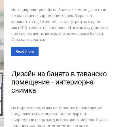
Интериорният дизайн на банята не може да остави
безразличен съвременния човек. В края на
краищата, къде отиваме всяка сутрин на първо
място? Отговорът е очевиден. И не само сутрин, но и
през целия ден, многократно посещаваме банята.
След като веднъж
Read more
Дизайн на банята в таванско
помещение - интериорна
снимка
На първо място, стила на таванското помещение
предполага съчетание от нестандартни
съвременни неща заедно с остарели мебели. Стаята,
с правилният подход, може успешно да се