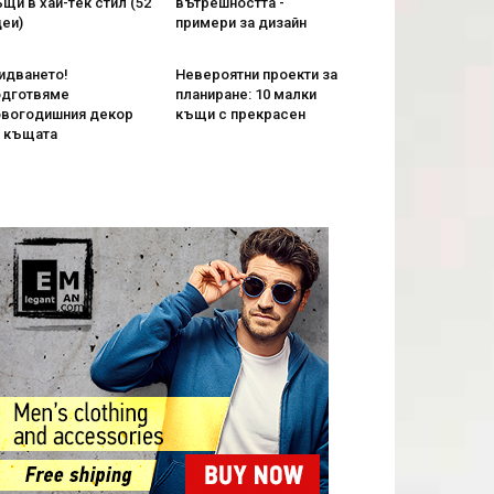
щи в хай-тек стил (52
вътрешността -
еи)
примери за дизайн
идването!
Невероятни проекти за
одготвяме
планиране: 10 малки
овогодишния декор
къщи с прекрасен
а къщата