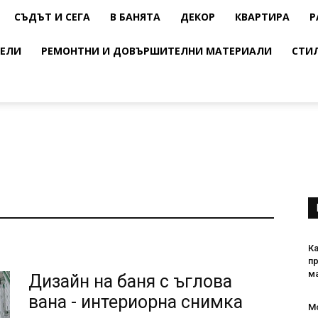
СЪДЪТ И СЕГА
В БАНЯТА
ДЕКОР
КВАРТИРА
Р
ЕЛИ
РЕМОНТНИ И ДОВЪРШИТЕЛНИ МАТЕРИАЛИ
СТИ
Ка
п
ма
Дизайн на баня с ъглова
вана - интериорна снимка
М