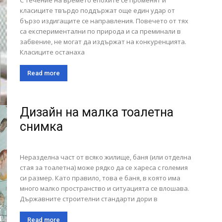
С течение на времето епохите се променят и
класиците твърдо поддържат още един удар от
бързо издигащите се направления. Повечето от тях
са експериментални по природа и са преминали в
забвение, не могат да издържат на конкуренцията.
Класиците останаха
Read more
Дизайн на малка тоалетна
снимка
Неразделна част от всяко жилище, баня (или отделна
стая за тоалетна) може рядко да се хареса с големия
си размер. Като правило, това е баня, в която има
много малко пространство и ситуацията се влошава.
Държавните строителни стандарти дори в
Read more