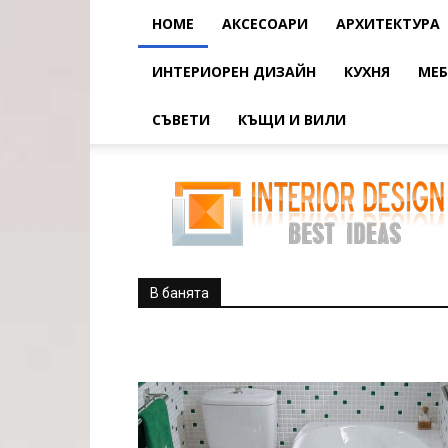
HOME
АКСЕСОАРИ
АРХИТЕКТУРА
ИНТЕРИОРЕН ДИЗАЙН
КУХНЯ
МЕБ
СЪВЕТИ
КЪЩИ И ВИЛИ
В
банята
В банята