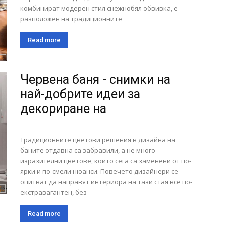
комбинират модерен стил снежнобял обвивка, е
разположен на традиционните
Read more
Червена баня - снимки на
най-добрите идеи за
декориране на
Традиционните цветови решения в дизайна на
баните отдавна са забравили, а не много
изразителни цветове, които сега са заменени от по-
ярки и по-смели нюанси. Повечето дизайнери се
опитват да направят интериора на тази стая все по-
екстравагантен, без
Read more