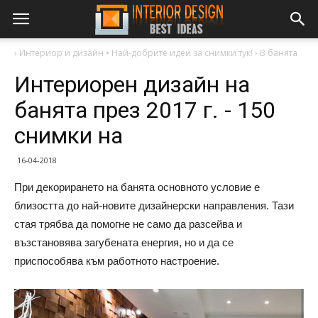
›
Интериор и дизайн • Най-добрите идеи за снимки тук!
›
В банята
Интериорен дизайн на
банята през 2017 г. - 150
снимки на
16-04-2018
При декорирането на банята основното условие е
близостта до най-новите дизайнерски направления. Тази
стая трябва да помогне не само да разсейва и
възстановява загубената енергия, но и да се
приспособява към работното настроение.