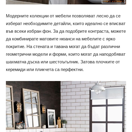
Модерните колекции от мебели позволяват лесно да се
изберат необходимите детайли, които идеално се вписват
във всеки избран фон. За да подобрите контраста, можете
да комбинирате матовите нюанси на мебелите с ярко
покритие. На стената и тавана могат да бъдат различни
геометрични модели и форми, които могат да наподобяват
шахматна дъска или шестоъгълник. Затова плочките от
керемиди или пликчета са перфектни.