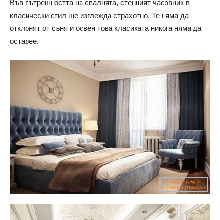
Във вътрешността на спалнята, стенният часовник в
класически стил ще изглежда страхотно. Те няма да
отклонят от съня и освен това класиката никога няма да
остарее.