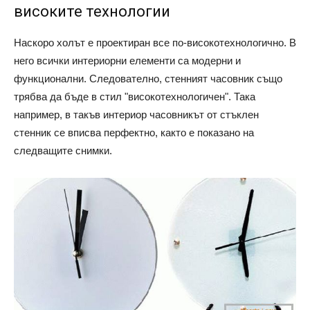
високите технологии
Наскоро холът е проектиран все по-високотехнологично. В
него всички интериорни елементи са модерни и
функционални. Следователно, стенният часовник също
трябва да бъде в стил "високотехнологичен". Така
например, в такъв интериор часовникът от стъклен
стенник се вписва перфектно, както е показано на
следващите снимки.