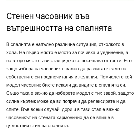
Стенен часовник във
вътрешността на спалнята
В спалнята е напълно различна ситуация, отколкото в
хола. На първо място е място за почивка и уединение, а
на второ място тази стая рядко се посещава от гости. Ето
защо избора на часовник е важно да разчитате само на
собствените си предпочитания и желания. Помислете кой
модел часовник бихте искали да видите в спалнята си.
Също така е важно да изберете модел с тих завой, защото
силна кърлеж може да ви попречи да релаксирате и да
спите. Във всеки случай, дори и в тази стая е важно
часовникът на стената хармонично да се впише в
цялостния стил на спалнята.