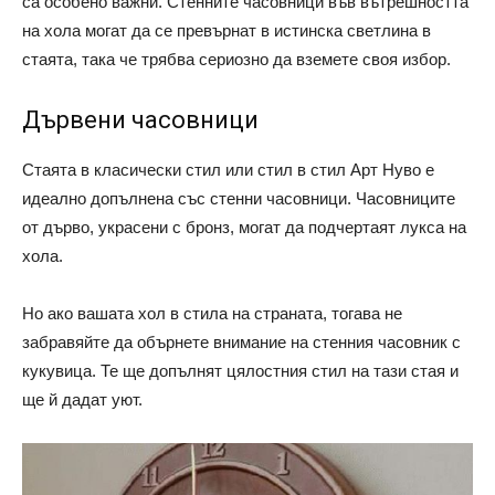
са особено важни. Стенните часовници във вътрешността
на хола могат да се превърнат в истинска светлина в
стаята, така че трябва сериозно да вземете своя избор.
Дървени часовници
Стаята в класически стил или стил в стил Арт Нуво е
идеално допълнена със стенни часовници. Часовниците
от дърво, украсени с бронз, могат да подчертаят лукса на
хола.
Но ако вашата хол в стила на страната, тогава не
забравяйте да обърнете внимание на стенния часовник с
кукувица. Те ще допълнят цялостния стил на тази стая и
ще й дадат уют.