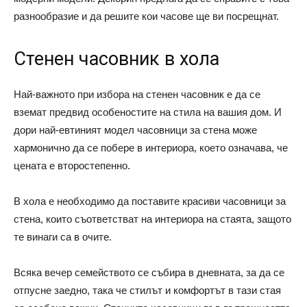
разнообразие и да решите кои часове ще ви посрещнат.
Стенен часовник в хола
Най-важното при избора на стенен часовник е да се
вземат предвид особеностите на стила на вашия дом. И
дори най-евтиният модел часовници за стена може
хармонично да се побере в интериора, което означава, че
цената е второстепенно.
В хола е необходимо да поставите красиви часовници за
стена, които съответстват на интериора на стаята, защото
те винаги са в очите.
Всяка вечер семейството се събира в дневната, за да се
отпусне заедно, така че стилът и комфортът в тази стая