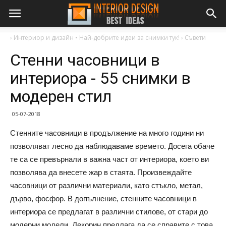
›
Интериор и дизайн • Най-добрите идеи за снимки тук!
›
Съвети
Стенни часовници в
интериора - 55 снимки в
модерен стил
05-07-2018
Стенните часовници в продължение на много години ни
позволяват лесно да наблюдаваме времето. Досега обаче
те са се превърнали в важна част от интериора, което ви
позволява да внесете жар в стаята. Произвеждайте
часовници от различни материали, като стъкло, метал,
дърво, фосфор. В допълнение, стенните часовници в
интериора се предлагат в различни стилове, от стари до
модерни модели. Декорин предлага да се справите с това