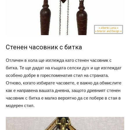
Стенен часовник с битка
Отличен в хола ще изглежда като стенен часовник с
битка. Те ще дадат на къщата селски дух и ще изглеждат
особено добре в гореспоменатия стил на страната.
Отново, когато избирате часовете, е важно да обмислите
как е направена вашата дневна, защото древният стенен
часовник с битка е малко вероятно да се побере в стая в
модерен стил.