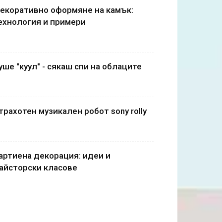
екоративно оформяне на камък:
ехнология и примери
уше "куул" - сякаш спи на облаците
трахотен музикален робот sony rolly
артиена декорация: идеи и
айсторски класове