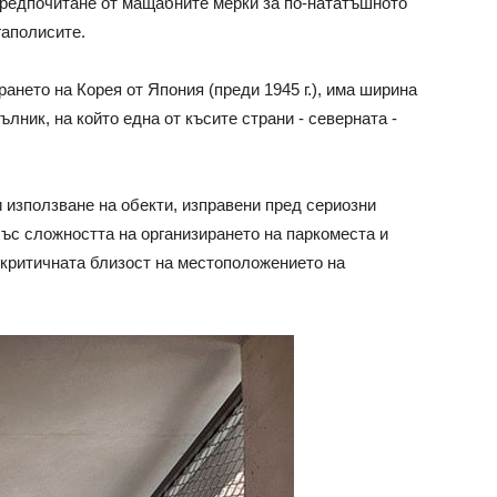
предпочитане от мащабните мерки за по-нататъшното
гаполисите.
ането на Корея от Япония (преди 1945 г.), има ширина
лник, на който една от късите страни - северната -
 използване на обекти, изправени пред сериозни
със сложността на организирането на паркоместа и
и критичната близост на местоположението на