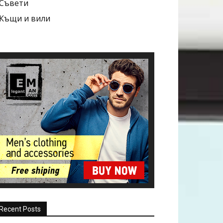
Съвети
Къщи и вили
Recent Posts