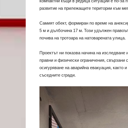
компактни къщи в редица ситуации е по-за 
развитие на прилежащите територии към ме
Самият обект, формиран по време на анексир
5 м и дълбочина 17 м. Този удължен правоъгъ
почива на тротоара на натоварената улица.
Проектът ни показва начина на изследване и
правни и физически ограничения, свързани 
осигуряване на аварийна евакуация, както 
съседните сгради.