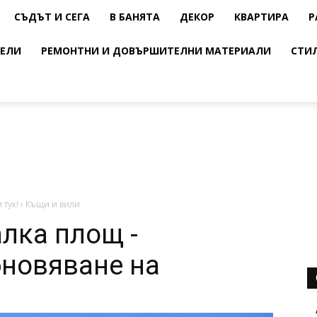
СЪДЪТ И СЕГА
В БАНЯТА
ДЕКОР
КВАРТИРА
Р
ЕЛИ
РЕМОНТНИ И ДОВЪРШИТЕЛНИ МАТЕРИАЛИ
СТИ
 тук!
›
Къщи и вили
алка площ -
бновяване на