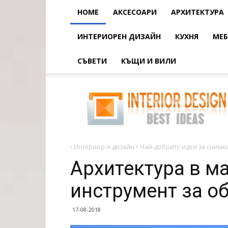
HOME
АКСЕСОАРИ
АРХИТЕКТУРА
ИНТЕРИОРЕН ДИЗАЙН
КУХНЯ
МЕБ
СЪВЕТИ
КЪЩИ И ВИЛИ
Архитектура
в
малка
площ
-
инструмент
за
обновяване
на
›
Интериор и дизайн • Най-добрите идеи за снимки
Архитектура в м
инструмент за о
17-08-2018