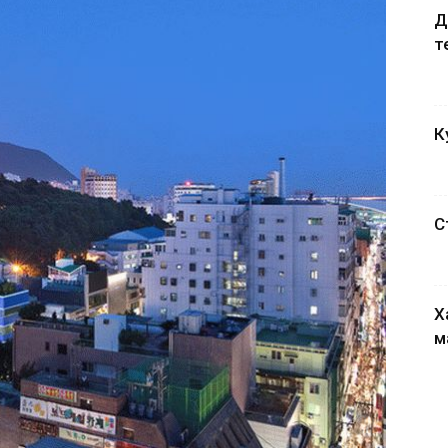
Д
т
К
С
Х
м