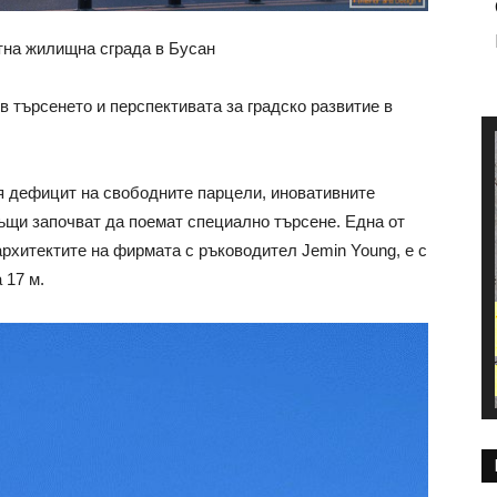
тна жилищна сграда в Бусан
 търсенето и перспективата за градско развитие в
я дефицит на свободните парцели, иновативните
къщи започват да поемат специално търсене. Една от
архитектите на фирмата с ръководител Jemin Young, е с
 17 м.