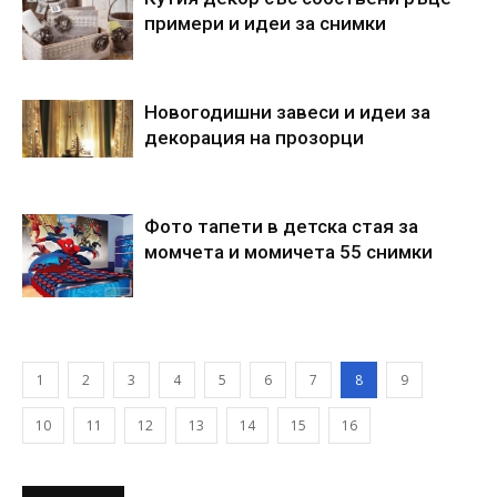
примери и идеи за снимки
Новогодишни завеси и идеи за
декорация на прозорци
Фото тапети в детска стая за
момчета и момичета 55 снимки
1
2
3
4
5
6
7
8
9
10
11
12
13
14
15
16