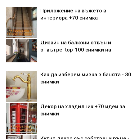
Приложение на въжето в
интериора +70 снимка
Дизайн на балкони отвън и
отвътре: top-100 снимки на
Как да изберем мивка в банята - 30
снимки
Декор на хладилник +70 идеи за
снимки
Кутия декор със собствени ръце -