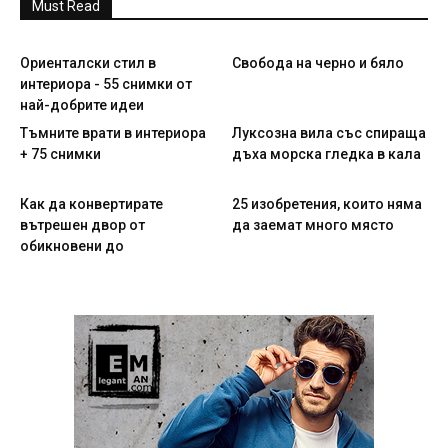
Must Read
Ориенталски стил в
Свобода на черно и бяло
интериора - 55 снимки от
най-добрите идеи
Тъмните врати в интериора
Луксозна вила със спираща
+ 75 снимки
дъха морска гледка в кала
Как да конвертирате
25 изобретения, които няма
вътрешен двор от
да заемат много място
обикновени до