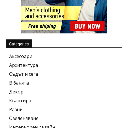
Categories
Аксесоари
Архитектура
Съдът и сега
В банята
Декор
Квартира
Разни
Озеленяване
Интериорен дизайн