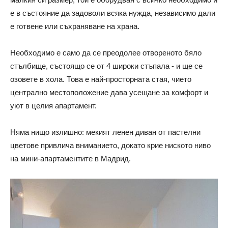
е в състояние да задоволи всяка нужда, независимо дали
е готвене или съхраняване на храна.
Необходимо е само да се преодолее отвореното бяло
стълбище, състоящо се от 4 широки стъпала - и ще се
озовете в хола. Това е най-просторната стая, чието
централно местоположение дава усещане за комфорт и
уют в целия апартамент.
Няма нищо излишно: мекият ленен диван от пастелни
цветове привлича вниманието, докато крие ниското ниво
на мини-апартаментите в Мадрид.