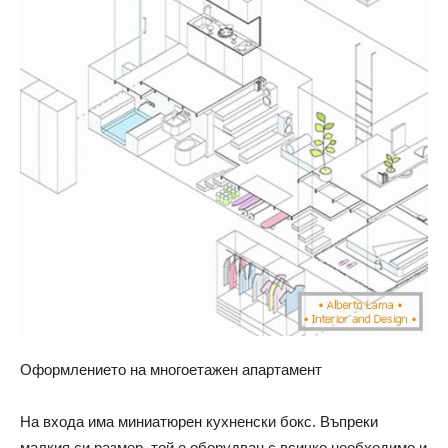
Оформлението на многоетажен апартамент
На входа има миниатюрен кухненски бокс. Въпреки
малкия си размер, той е оборудван с всичко необходимо и