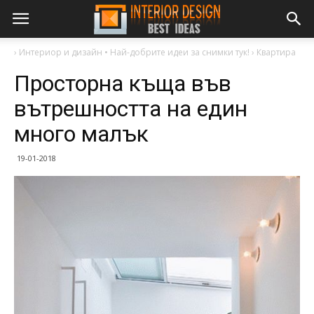
›
Интериор и дизайн • Най-добрите идеи за снимки тук!
›
Квартира
Просторна къща във
вътрешността на един
много малък
19-01-2018