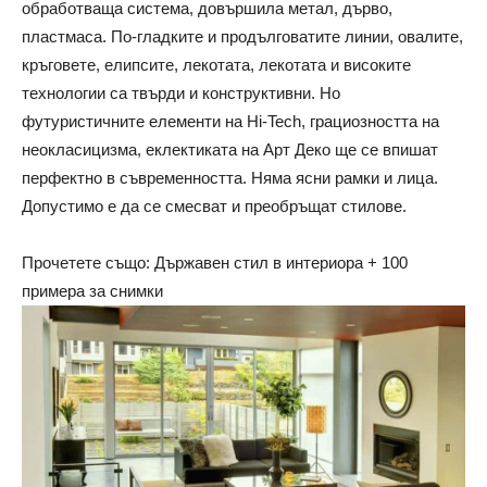
обработваща система, довършила метал, дърво,
пластмаса. По-гладките и продълговатите линии, овалите,
кръговете, елипсите, лекотата, лекотата и високите
технологии са твърди и конструктивни. Но
футуристичните елементи на Hi-Tech, грациозността на
неокласицизма, еклектиката на Арт Деко ще се впишат
перфектно в съвременността. Няма ясни рамки и лица.
Допустимо е да се смесват и преобръщат стилове.
Прочетете също: Държавен стил в интериора + 100
примера за снимки