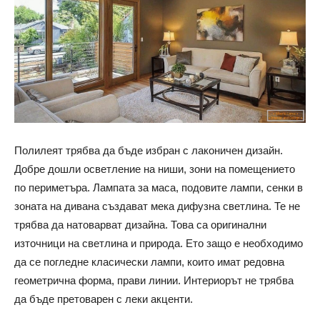
Полилеят трябва да бъде избран с лаконичен дизайн.
Добре дошли осветление на ниши, зони на помещението
по периметъра. Лампата за маса, подовите лампи, сенки в
зоната на дивана създават мека дифузна светлина. Те не
трябва да натоварват дизайна. Това са оригинални
източници на светлина и природа. Ето защо е необходимо
да се погледне класически лампи, които имат редовна
геометрична форма, прави линии. Интериорът не трябва
да бъде претоварен с леки акценти.