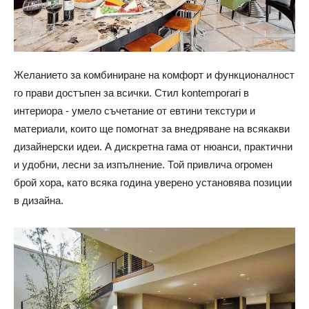
Желанието за комбиниране на комфорт и функционалност
го прави достъпен за всички. Стил kontemporari в
интериора - умело съчетание от евтини текстури и
материали, които ще помогнат за внедряване на всякакви
дизайнерски идеи. А дискретна гама от нюанси, практични
и удобни, лесни за изпълнение. Той привлича огромен
брой хора, като всяка година уверено установява позиции
в дизайна.