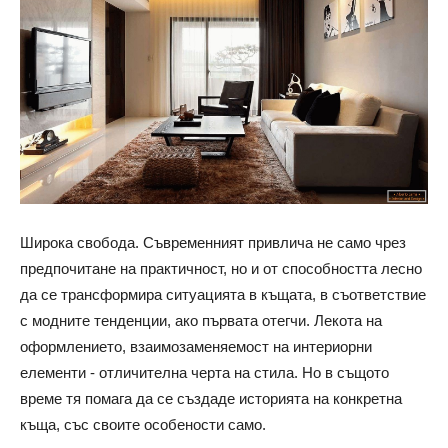
Широка свобода. Съвременният привлича не само чрез
предпочитане на практичност, но и от способността лесно
да се трансформира ситуацията в къщата, в съответствие
с модните тенденции, ако първата отегчи. Лекота на
оформлението, взаимозаменяемост на интериорни
елементи - отличителна черта на стила. Но в същото
време тя помага да се създаде историята на конкретна
къща, със своите особености само.