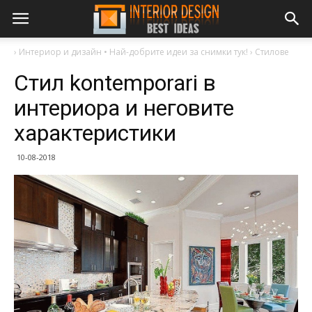
›
Интериор и дизайн • Най-добрите идеи за снимки тук!
›
Стилове
Стил kontemporari в
интериора и неговите
характеристики
10-08-2018