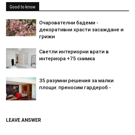
Good to know
Очарователни бадеми -
декоративни храсти засаждане и
грижи
Светли интериорни врати в
интериора +75 снимка
35 разумни решения за малки
площи: преносим гардероб -
LEAVE ANSWER