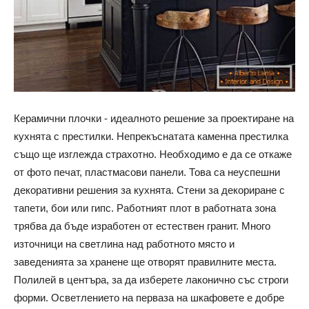
Керамични плочки - идеалното решение за проектиране на
кухнята с престилки. Непрекъснатата каменна престилка
също ще изглежда страхотно. Необходимо е да се откаже
от фото печат, пластмасови панели. Това са неуспешни
декоративни решения за кухнята. Стени за декориране с
тапети, бои или гипс. Работният плот в работната зона
трябва да бъде изработен от естествен гранит. Много
източници на светлина над работното място и
заведенията за хранене ще отворят правилните места.
Полилей в центъра, за да изберете лаконично със строги
форми. Осветлението на перваза на шкафовете е добре