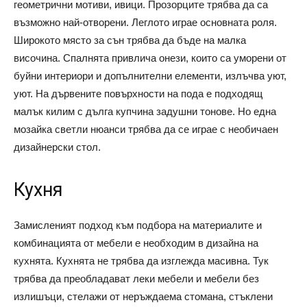
геометрични мотиви, ивици. Прозорците трябва да са
възможно най-отворени. Леглото играе основната роля.
Широкото място за сън трябва да бъде на малка
височина. Спалнята привлича онези, които са уморени от
буйни интериори и допълнителни елементи, излъчва уют,
уют. На дървените повърхности на пода е подходящ
малък килим с дълга купчина задушни тонове. Но една
мозайка светли нюанси трябва да се играе с необичаен
дизайнерски стол.
Кухня
Замисленият подход към подбора на материалите и
комбинацията от мебели е необходим в дизайна на
кухнята. Кухнята не трябва да изглежда масивна. Тук
трябва да преобладават леки мебели и мебели без
излишъци, стелажи от неръждаема стомана, стъклени