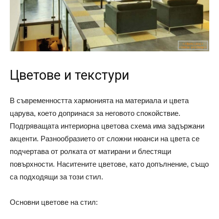
Цветове и текстури
В съвременността хармонията на материала и цвета
царува, което допринася за неговото спокойствие.
Подгряващата интериорна цветова схема има задържани
акценти. Разнообразието от сложни нюанси на цвета се
подчертава от ролката от матирани и блестящи
повърхности. Наситените цветове, като допълнение, също
са подходящи за този стил.
Основни цветове на стил: