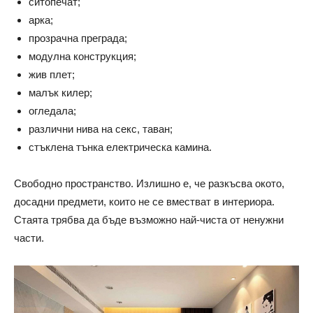
ситопечат;
арка;
прозрачна преграда;
модулна конструкция;
жив плет;
малък килер;
огледала;
различни нива на секс, таван;
стъклена тънка електрическа камина.
Свободно пространство. Излишно е, че разкъсва окото,
досадни предмети, които не се вместват в интериора.
Стаята трябва да бъде възможно най-чиста от ненужни
части.