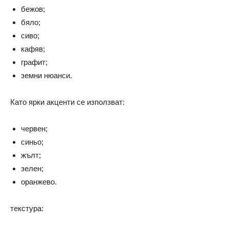
бежов;
бяло;
сиво;
кафяв;
графит;
земни нюанси.
Като ярки акценти се използват:
червен;
синьо;
жълт;
зелен;
оранжево.
текстура: