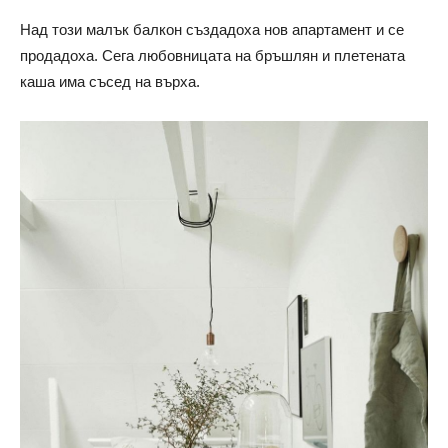
Над този малък балкон създадоха нов апартамент и се
продадоха. Сега любовницата на бръшлян и плетената
каша има съсед на върха.