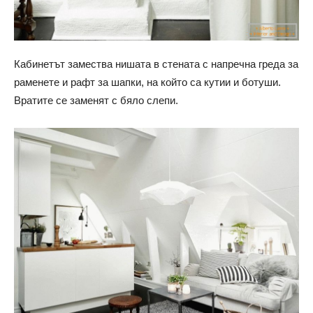
Кабинетът замества нишата в стената с напречна греда за
раменете и рафт за шапки, на който са кутии и ботуши.
Вратите се заменят с бяло слепи.