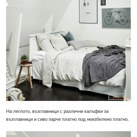
На леглото, възглавници с различни калъфки за
възглавници и сиво парче платно под неизбелено платно.