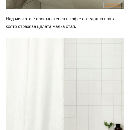
Над мивката е плосък стенен шкаф с огледална врата,
която отразява цялата малка стая.