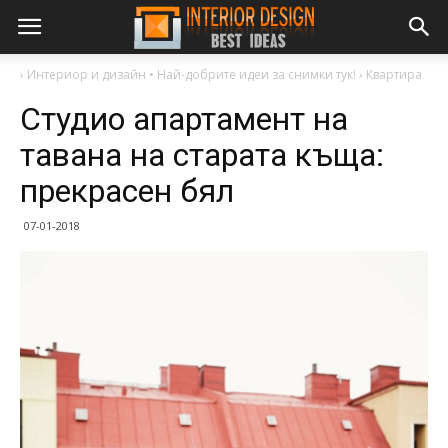
›
Интериор и дизайн • Най-добрите идеи за снимки тук!
›
Квартира
Студио апартамент на
тавана на старата къща:
прекрасен бял
07-01-2018