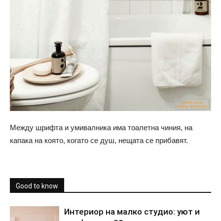
Между шрифта и умивалника има тоалетна чиния, на
капака на която, когато се душ, нещата се прибавят.
Good to know
Интериор на малко студио: уют и