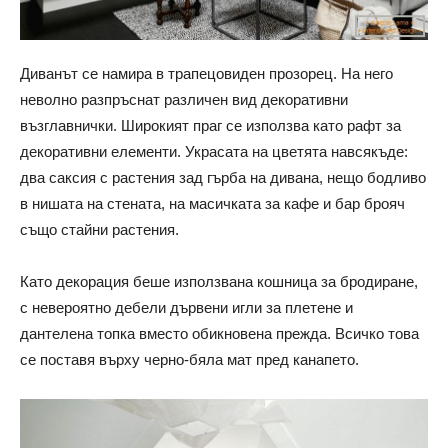
Диванът се намира в трапецовиден прозорец. На него
неволно разпръснат различен вид декоративни
възглавнички. Широкият праг се използва като рафт за
декоративни елементи. Украсата на цветята навсякъде:
два саксия с растения зад гърба на дивана, нещо бодливо
в нишата на стената, на масичката за кафе и бар брояч
също стайни растения.
Като декорация беше използвана кошница за бродиране,
с невероятно дебели дървени игли за плетене и
дантелена топка вместо обикновена прежда. Всичко това
се поставя върху черно-бяла мат пред канапето.