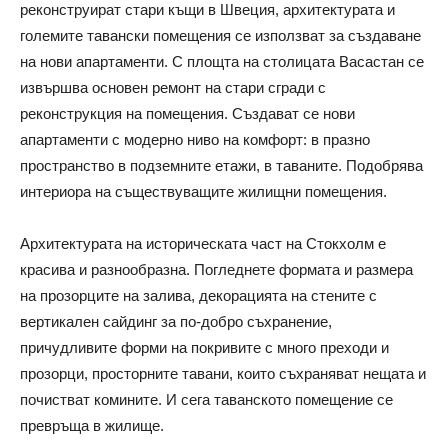
реконструират стари къщи в Швеция, архитектурата и
големите тавански помещения се използват за създаване
на нови апартаменти. С площта на столицата Васастан се
извършва основен ремонт на стари сгради с
реконструкция на помещения. Създават се нови
апартаменти с модерно ниво на комфорт: в празно
пространство в подземните етажи, в таваните. Подобрява
интериора на съществуващите жилищни помещения.
Архитектурата на историческата част на Стокхолм е
красива и разнообразна. Погледнете формата и размера
на прозорците на залива, декорацията на стените с
вертикален сайдинг за по-добро съхранение,
причудливите форми на покривите с много преходи и
прозорци, просторните тавани, които съхраняват нещата и
почистват комините. И сега таванското помещение се
превръща в жилище.