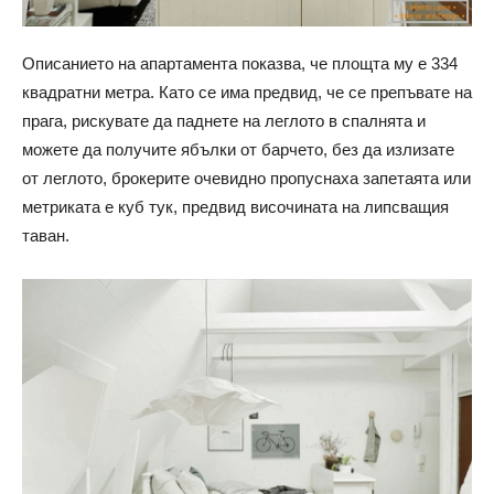
Описанието на апартамента показва, че площта му е 334
квадратни метра. Като се има предвид, че се препъвате на
прага, рискувате да паднете на леглото в спалнята и
можете да получите ябълки от барчето, без да излизате
от леглото, брокерите очевидно пропуснаха запетаята или
метриката е куб тук, предвид височината на липсващия
таван.