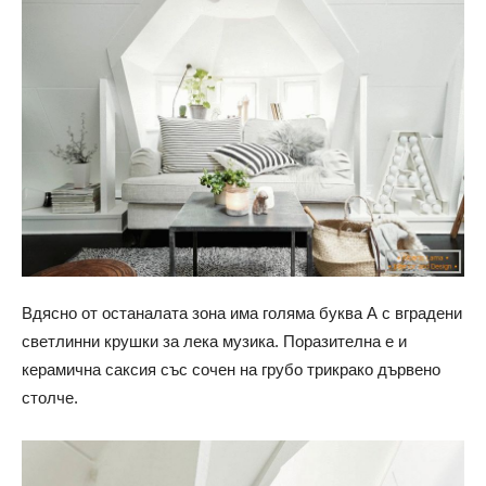
Вдясно от останалата зона има голяма буква А с вградени
светлинни крушки за лека музика. Поразителна е и
керамична саксия със сочен на грубо трикрако дървено
столче.