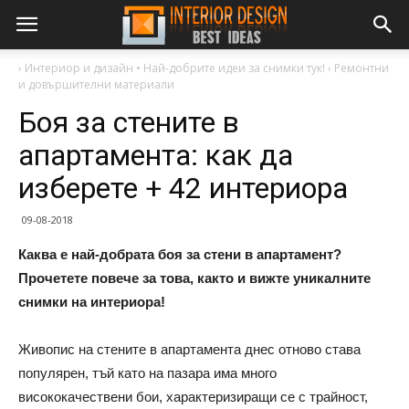
›
Интериор и дизайн • Най-добрите идеи за снимки тук!
›
Ремонтни
и довършителни материали
Боя за стените в
апартамента: как да
изберете + 42 интериора
09-08-2018
Каква е най-добрата боя за стени в апартамент?
Прочетете повече за това, както и вижте уникалните
снимки на интериора!
Живопис на стените в апартамента днес отново става
популярен, тъй като на пазара има много
висококачествени бои, характеризиращи се с трайност,