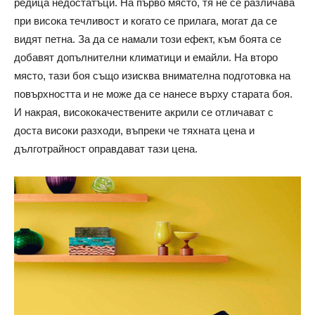
редица недостатъци. На първо място, тя не се различава
при висока течливост и когато се прилага, могат да се
видят петна. За да се намали този ефект, към боята се
добавят допълнителни климатици и емайли. На второ
място, тази боя също изисква внимателна подготовка на
повърхността и не може да се нанесе върху старата боя.
И накрая, висококачествените акрили се отличават с
доста високи разходи, въпреки че тяхната цена и
дълготрайност оправдават тази цена.