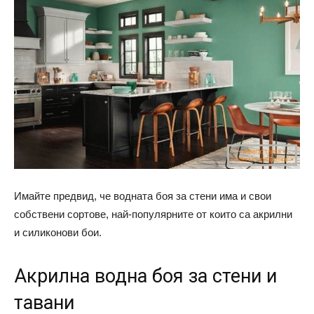
Имайте предвид, че водната боя за стени има и свои
собствени сортове, най-популярните от които са акрилни
и силиконови бои.
Акрилна водна боя за стени и
тавани