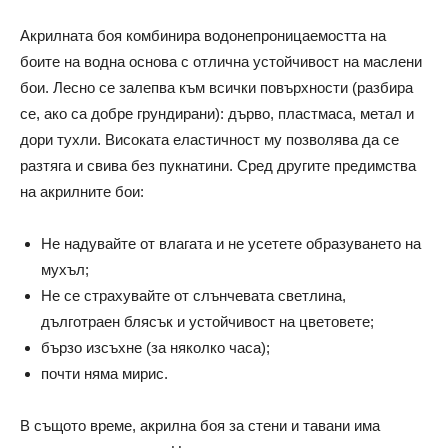
Акрилната боя комбинира водонепроницаемостта на
боите на водна основа с отлична устойчивост на маслени
бои. Лесно се залепва към всички повърхности (разбира
се, ако са добре грундирани): дърво, пластмаса, метал и
дори тухли. Високата еластичност му позволява да се
разтяга и свива без пукнатини. Сред другите предимства
на акрилните бои:
Не надувайте от влагата и не усетете образуването на
мухъл;
Не се страхувайте от слънчевата светлина,
дълготраен блясък и устойчивост на цветовете;
бързо изсъхне (за няколко часа);
почти няма мирис.
В същото време, акрилна боя за стени и тавани има