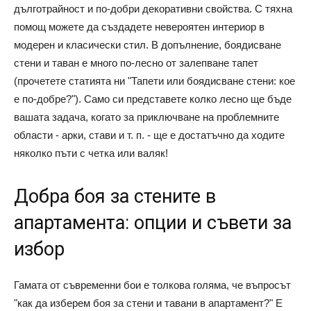
дълготрайност и по-добри декоративни свойства. С тяхна
помощ можете да създадете невероятен интериор в
модерен и класически стил. В допълнение, боядисване
стени и таван е много по-лесно от залепване тапет
(прочетете статията ни "Тапети или боядисване стени: кое
е по-добре?"). Само си представете колко лесно ще бъде
вашата задача, когато за приключване на проблемните
области - арки, стави
и т. п.
- ще е достатъчно да ходите
няколко пъти с четка или валяк!
Добра боя за стените в
апартамента: опции и съвети за
избор
Гамата от съвременни бои е толкова голяма, че въпросът
"как да изберем боя за стени и тавани в апартамент?" Е