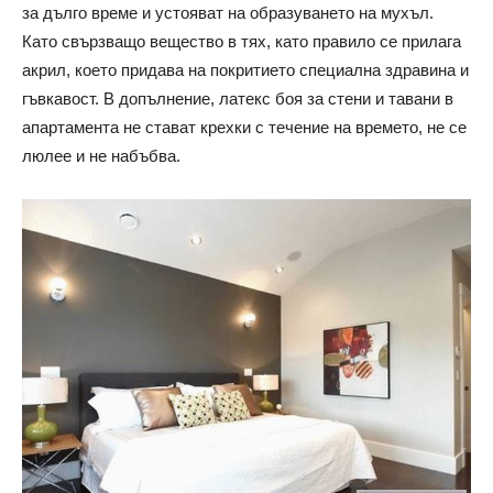
за дълго време и устояват на образуването на мухъл.
Като свързващо вещество в тях, като правило се прилага
акрил, което придава на покритието специална здравина и
гъвкавост. В допълнение, латекс боя за стени и тавани в
апартамента не стават крехки с течение на времето, не се
люлее и не набъбва.