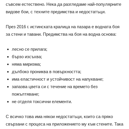
съвсем естествено. Нека да разгледаме най-популярните
видове бои, с техните предимства и недостатъци.
През 2016 г. истинската кралица на пазара е водната боя
за стени и тавани. Предимства на боя на водна основа:
лесно се прилага;
бързо изсъхва;
няма миризма;
дълбоко прониква в повърхността;
има еластичност и устойчивост на напукване;
запазва цвета си с течение на времето без
пожълтяване;
не отделя токсични елементи.
С всичко това има някои недостатъци, които са пряко
свързани с процеса на приложението му към стените. Така