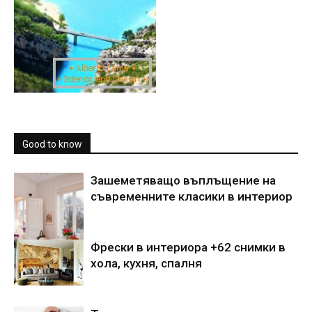
Good to know
Зашеметяващо въплъщение на
съвременните класики в интериор
Фрески в интериора +62 снимки в
хола, кухня, спалня