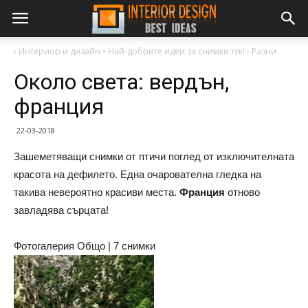
›
Интериор и дизайн • Най-добрите идеи за снимки тук!
›
Разни
Около света: вердън,
франция
22-03-2018
Зашеметяващи снимки от птичи поглед от изключителната
красота на дефилето. Една очарователна гледка на
такива невероятно красиви места.
Франция
отново
завладява сърцата!
Фотогалерия Общо | 7 снимки