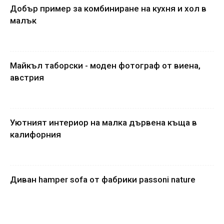
Добър пример за комбиниране на кухня и хол в
малък
Майкъл таборски - моден фотограф от виена,
австрия
Уютният интериор на малка дървена къща в
калифорния
Диван hamper sofa от фабрики passoni nature