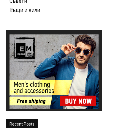
Съвети
Къщи и вили
Recent Posts