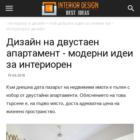
›
Интериор и дизайн • Най-добрите идеи за снимки тук!
›
Интериорен дизайн
Дизайн на двустаен
апартамент - модерни идеи
за интериорен
19-06-2018
Към днешна дата пазарът на недвижими имоти е пълен с
избор от двустайни апартаменти. Обяснението на това
търсене е, на първо място, доста адекватна цена на
жизнено пространство.