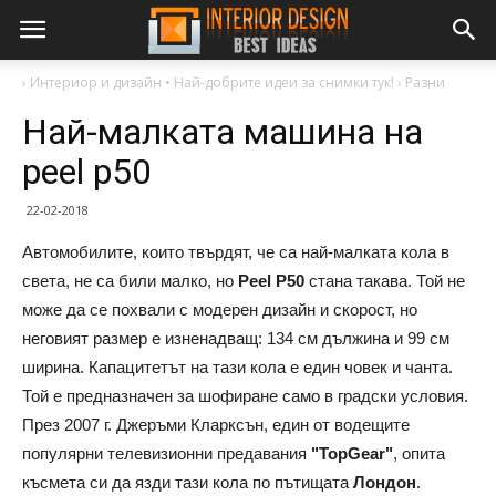
›
Интериор и дизайн • Най-добрите идеи за снимки тук!
›
Разни
Най-малката машина на
peel p50
22-02-2018
Автомобилите, които твърдят, че са най-малката кола в
света, не са били малко, но
Peel P50
стана такава. Той не
може да се похвали с модерен дизайн и скорост, но
неговият размер е изненадващ: 134 см дължина и 99 см
ширина. Капацитетът на тази кола е един човек и чанта.
Той е предназначен за шофиране само в градски условия.
През 2007 г. Джеръми Кларксън, един от водещите
популярни телевизионни предавания
"TopGear"
, опита
късмета си да язди тази кола по пътищата
Лондон
.