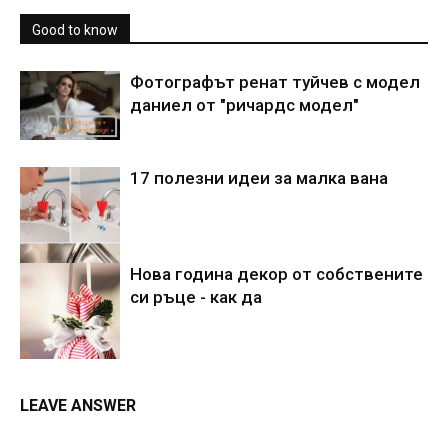
Good to know
Фотографът ренат туйчев с модел
даниел от "ричардс модел"
17 полезни идеи за малка вана
Нова година декор от собствените
си ръце - как да
LEAVE ANSWER