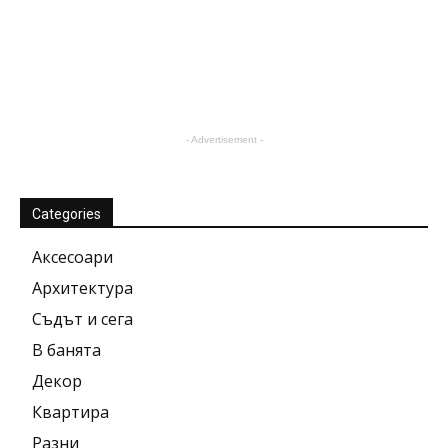
- Advertisement -
Categories
Аксесоари
Архитектура
Съдът и сега
В банята
Декор
Квартира
Разни