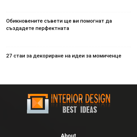
Обикновените съвети ще ви помогнат да
създадете перфектната
27 стаи за декориране на идеи за момиченце
About