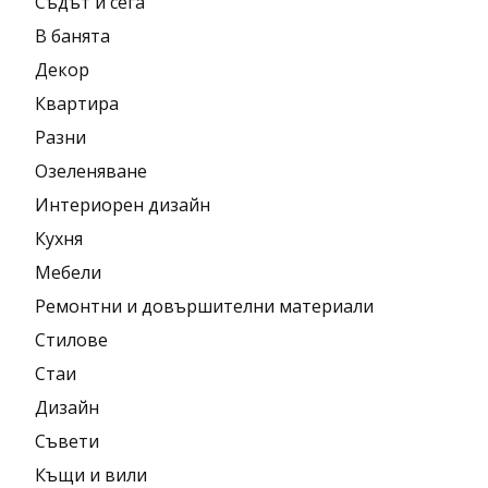
Съдът и сега
В банята
Декор
Квартира
Разни
Озеленяване
Интериорен дизайн
Кухня
Мебели
Ремонтни и довършителни материали
Стилове
Стаи
Дизайн
Съвети
Къщи и вили