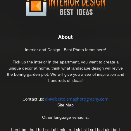
About
Interior and Design | Best Photo Ideas here!
Pick up the interior in the apartment, you want to create a
unique decor at home, think what landscape design will revive
the boring garden plot. We will give you a sea of inspiration and
hundreds of ideas!
Contact us:
al@albertolamaphotography.com
Site Map
Other language versions:
|
en
|
be
|
hu
|
hr
|
cs
|
pl
|
mk
|
ro
|
sk
|
sl
|
sr
|
bs
|
uk
|
bg
|