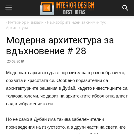
›
Интериор и дизайн • Най-добрите идеи за снимки тук!
›
Архитектура
Модерна архитектура за
вдъхновение # 28
20-02-2018
Модерната архитектура е поразителна в разнообразието,
обхвата и красотата си. Особено поразителни са
архитектурните решения в Дубай, където инвестициите са
толкова големи, че дават на архитектите абсолютна власт
над въображението си.
Но не само в Дубай има такива забележителни
произведения на изкуството, а в други части на света ние