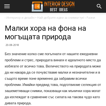
›
Интериор и дизайн • Най-добрите идеи за снимки тук!
›
Разни
Малки хора на фона на
могъщата природа
20-08-2018
Без значение колко сме погълнати от нашите ежедневни
проблеми и стрес, природата винаги е идеалното място да
избягате от всичко това. Величеството на природата може
да ни накара да се почувстваме малки и незначителни и в
същото време поне временно да забравим всички
проблеми. Имайки предвид това, подготвихме селекция от
зашеметяващи снимки, показващи как мънички хора могат
да изглеждат в сравнение със силата на такова чудо като
дивата природа.