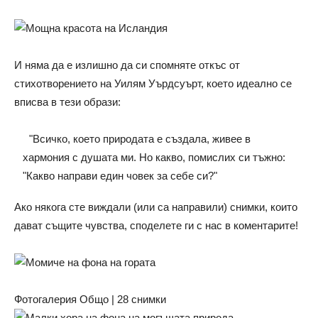
И няма да е излишно да си спомняте откъс от
стихотворението на Уилям Уърдсуърт, което идеално се
вписва в тези образи:
"Всичко, което природата е създала, живее в
хармония с душата ми. Но какво, помислих си тъжно:
"Какво направи един човек за себе си?"
Ако някога сте виждали (или са направили) снимки, които
дават същите чувства, споделете ги с нас в коментарите!
Фотогалерия Общо | 28 снимки