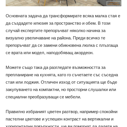
Основната задача да трансформирате всяка малка стая е
да създадете илюзия за пространство и обем. В този
случай експертите препоръчват няколко начина за
визуално увеличаване на района. Преди всичко те
препоръчват да се замени обикновена люлка с плъзгаща
се врата или модел, наподобяващ акордеон.
Можете също така да разгледате възможността за
препланиране на кухнята, като го съчетаете със съседна
стая или лоджия. Отличен изход от ситуацията ще бъде
закупуването на компактни, но просторни слушалки или
специални преобразуващи се мебели.
Правилно избраният цветен разтвор, например спокойни
пастелни цветове и успешен контраст на вертикални и
хоризонтални повърхности, ще ви помогнат да дадете на