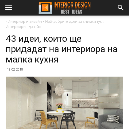
›
Интериор и дизайн • Най-добрите идеи за снимки тук!
›
Интериорен дизайн
43 идеи, които ще
придадат на интериора на
малка кухня
18-02-2018