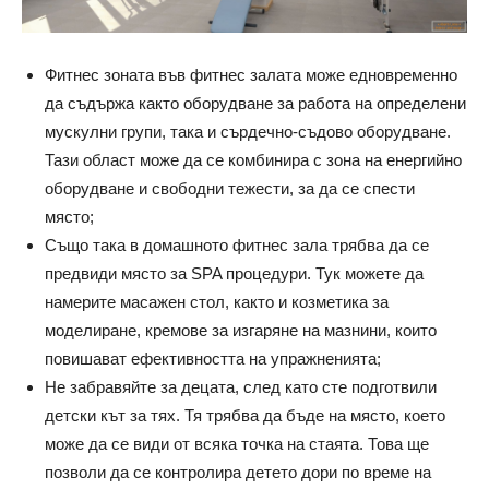
Фитнес зоната във фитнес залата може едновременно
да съдържа както оборудване за работа на определени
мускулни групи, така и сърдечно-съдово оборудване.
Тази област може да се комбинира с зона на енергийно
оборудване и свободни тежести, за да се спести
място;
Също така в домашното фитнес зала трябва да се
предвиди място за SPA процедури. Тук можете да
намерите масажен стол, както и козметика за
моделиране, кремове за изгаряне на мазнини, които
повишават ефективността на упражненията;
Не забравяйте за децата, след като сте подготвили
детски кът за тях. Тя трябва да бъде на място, което
може да се види от всяка точка на стаята. Това ще
позволи да се контролира детето дори по време на