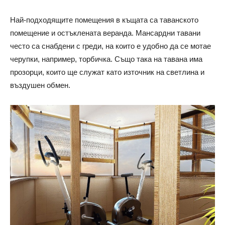
Най-подходящите помещения в къщата са таванското
помещение и остъклената веранда. Мансардни тавани
често са снабдени с греди, на които е удобно да се мотае
черупки, например, торбичка. Също така на тавана има
прозорци, които ще служат като източник на светлина и
въздушен обмен.