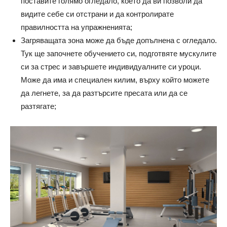
поставите голямо огледало, което да ви позволи да
видите себе си отстрани и да контролирате
правилността на упражненията;
Загряващата зона може да бъде допълнена с огледало.
Тук ще започнете обучението си, подготвяте мускулите
си за стрес и завършете индивидуалните си уроци.
Може да има и специален килим, върху който можете
да легнете, за да разтърсите пресата или да се
разтягате;