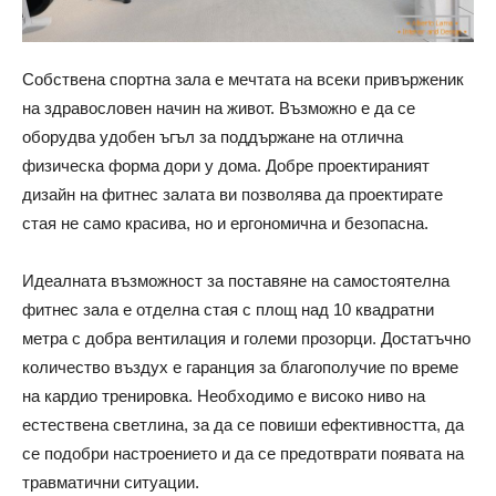
Собствена спортна зала е мечтата на всеки привърженик
на здравословен начин на живот. Възможно е да се
оборудва удобен ъгъл за поддържане на отлична
физическа форма дори у дома. Добре проектираният
дизайн на фитнес залата ви позволява да проектирате
стая не само красива, но и ергономична и безопасна.
Идеалната възможност за поставяне на самостоятелна
фитнес зала е отделна стая с площ над 10 квадратни
метра с добра вентилация и големи прозорци. Достатъчно
количество въздух е гаранция за благополучие по време
на кардио тренировка. Необходимо е високо ниво на
естествена светлина, за да се повиши ефективността, да
се подобри настроението и да се предотврати появата на
травматични ситуации.