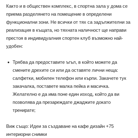
Както и в обществен комплекс, в спортна зала у дома се
приема разделянето на помещение в определени
функционални зони. Не всички от тях са задължителни за
реализация в къщата, но тяхната наличност ще направи
престоя в индивидуалния спортен клуб възможно най-
удобен:
Трябва да предоставите ъгъл, в който можете да
смените дрехите си или да оставяте лични неща:
салфетки, мобилен телефон или кърпи. Закачете тук
закачалка, поставете малка пейка и масичка.
Желателно е да има поне един изход, който да ви
позволява да презареждате джаджите докато
тренирате;
Виж също: Идеи за създаване на кафе дизайн +75
интериорни снимки