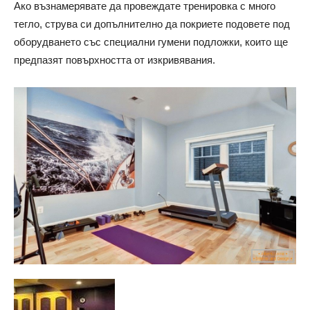
Ако възнамерявате да провеждате тренировка с много
тегло, струва си допълнително да покриете подовете под
оборудването със специални гумени подложки, които ще
предпазят повърхността от изкривявания.