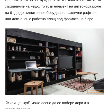
съхранение на нещо, то този елемент на интериора може
да бъде допълнително оборудван с различни рафтове
или допълнен с работна площ под формата на бюро.
"Жилищен куб" може лесно да се побере дори и в