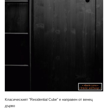
Класическият "Residential Cube" е направен от венец
дърво