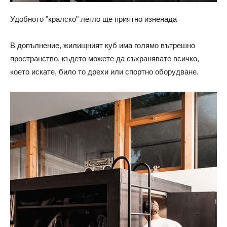
Удобното "кралско" легло ще приятно изненада
В допълнение, жилищният куб има голямо вътрешно
пространство, където можете да съхранявате всичко,
което искате, било то дрехи или спортно оборудване.