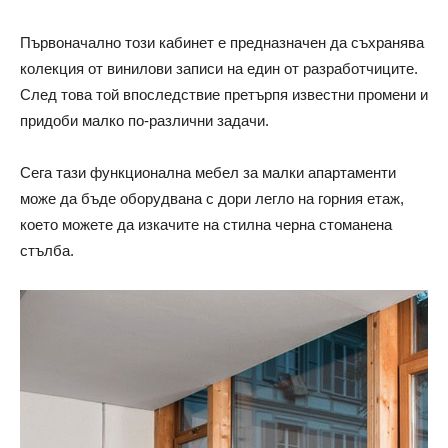
Първоначално този кабинет е предназначен да съхранява
колекция от винилови записи на един от разработчиците.
След това той впоследствие претърпя известни промени и
придоби малко по-различни задачи.
Сега тази функционална мебел за малки апартаменти
може да бъде оборудвана с дори легло на горния етаж,
което можете да изкачите на стилна черна стоманена
стълба.