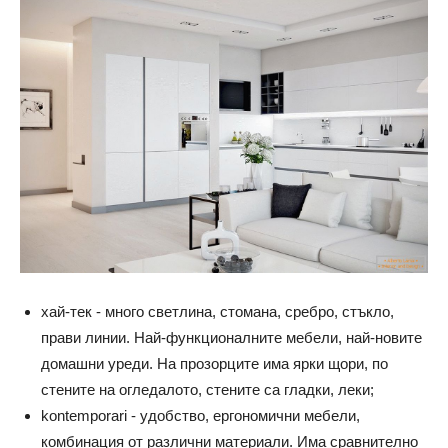
хай-тек - много светлина, стомана, сребро, стъкло,
прави линии. Най-функционалните мебели, най-новите
домашни уреди. На прозорците има ярки щори, по
стените на огледалото, стените са гладки, леки;
kontemporari - удобство, ергономични мебели,
комбинация от различни материали. Има сравнително