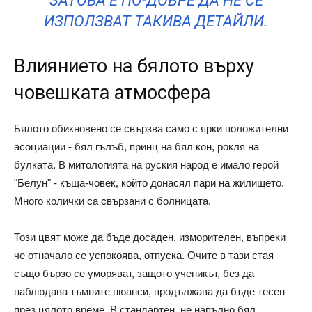
ЗАТОВА Е ПО-ДОБРЕ ДА НЕ СЕ
ИЗПОЛЗВАТ ТАКИВА ДЕТАЙЛИ.
Влиянието на бялото върху
човешката атмосфера
Бялото обикновено се свързва само с ярки положителни
асоциации - бял гълъб, принц на бял кон, рокля на
булката. В митологията на руския народ е имало герой
"Белун" - къща-човек, който донасял пари на жилището.
Много колички са свързани с болницата.
Този цвят може да бъде досаден, изморителен, въпреки
че отначало се успокоява, отпуска. Очите в тази стая
също бързо се уморяват, защото ученикът, без да
наблюдава тъмните нюанси, продължава да бъде тесен
през цялото време. В стандартен, не напълно бял