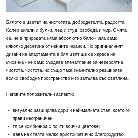
Бялото е цветът на чистотата, добродетелта, радостта.
Колер ангели и булки, лед и студ, свобода и мир. Смята
се, че в природата няма абсолютно бяло - има само
няколко десетина от нейните нюанси. Но оригиналният
дизайн на апартамента в бял цвят ще се хареса на
мнозина - не само създава впечатление за невероятна
чистота, чистота, но също така значително разширява
всяко свободно пространство и го запълва със светлина.
Неговите положителни аспекти:
визуално разширява дори и най-малката стая, което го
прави неограничен;
тя се комбинира с почти всички цветове;
дава на стаята малко аристократично благородство,