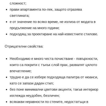
сложност;
прави апартамента по-лек, защото отразява
светлината;
е от значение по всяко време, не излиза от модата в
продължение на много години;
подходящ за проектиране на най-известните стилове.
Отрицателни свойства:
Необходимо е много честа почистване - повърхности,
които са покрити с тънък слой прах, развалят цялото
впечатление;
трудно е да се избере подходяща палитра от нюанси,
като се запази даден стил;
без поне минимални цветови акценти, такъв интериор
изглежда неудобен, безличен;
всякакви неравности по стените, недостатъци в