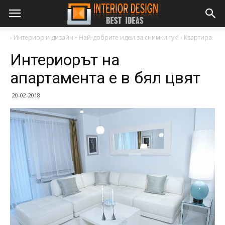
›
Интериор и дизайн • Най-добрите идеи за снимки тук!
›
Квартира
Интериорът на
апартамента е в бял цвят
20-02-2018