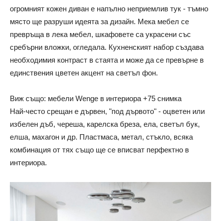
огромният кожен диван е напълно неприемлив тук - тъмно
място ще разруши идеята за дизайн. Мека мебел се
превръща в лека мебел, шкафовете са украсени със
сребърни вложки, огледала. Кухненският набор създава
необходимия контраст в стаята и може да се превърне в
единствения цветен акцент на светъл фон.
Виж също: мебели Wenge в интериора +75 снимка
Най-често срещан е дървен, "под дървото" - оцветен или
избелен дъб, череша, карелска бреза, ела, светъл бук,
елша, махагон и др. Пластмаса, метал, стъкло, всяка
комбинация от тях също ще се вписват перфектно в
интериора.