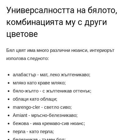
Универсалността на бялото,
комбинацията му с други
цветове
Бял цвят има много различни нюанси, интериорът
използва следното:
алабастър - мат, леко жълтеникаво;
мляко като краве мляко;
бяло-жълто - с жълтеникав оттенък;
облаци като облаци;
marengo-cler - светло сиво;
Amiant - мръсно-белезникаво;
бежова - има кремаво-сив нюанс;
перла - като перла;
белезникав - тъмен бял;