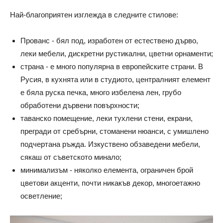
Най-благоприятен изглежда в следните стилове:
Прованс - бял под, изработен от естествено дърво,
леки мебели, дискретни рустикални, цветни орнаменти;
страна - е много популярна в европейските страни. В
Русия, в кухнята или в студиото, централният елемент
е бяла руска печка, много избелена лен, грубо
обработени дървени повърхности;
таванско помещение, леки тухлени стени, екрани,
прегради от сребърни, стоманени нюанси, с умишлено
подчертана ръжда. Изкуствено обзаведени мебели,
сякаш от съветското минало;
минимализъм - няколко елемента, ограничен брой
цветови акценти, почти никакъв декор, многоетажно
осветление;