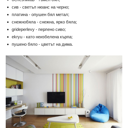
сив - светъл нюанс на черно;
платина - опушен бял метал;
снежнобяла - снежна, ярко бяла;
grideperlevy - перлено сиво;
ekryu - като неизбелена кърпа;
пушено бяло - цветът на дима.