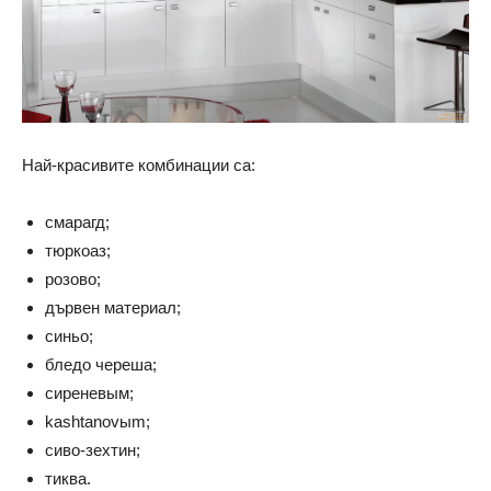
Най-красивите комбинации са:
смарагд;
тюркоаз;
розово;
дървен материал;
синьо;
бледо череша;
сиреневым;
kashtanovыm;
сиво-зехтин;
тиква.