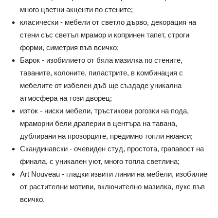
много цветни акценти по стените;
класически - мебели от светло дърво, декорация на
стени със светъл мрамор и копринен тапет, строги
форми, симетрия във всичко;
Барок - изобилието от бяла мазилка по стените,
таваните, колоните, пиластрите, в комбинация с
мебелите от избелен дъб ще създаде уникална
атмосфера на този дворец;
изток - ниски мебели, тръстикови рогозки на пода,
мраморни бели драперии в центъра на тавана,
дублирани на прозорците, предимно топли нюанси;
Скандинавски - очевиден студ, простота, грапавост на
финала, с уникален уют, много топла светлина;
Art Nouveau - гладки извити линии на мебели, изобилие
от растителни мотиви, включително мазилка, лукс във
всичко.