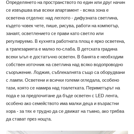
Определянето на пространството по един или друг начин
се извършва във всеки апартамент - всяка зона е
осветена отделно: над леглото - дифузната светлина,
където човек чете, пише, рисува, работи на компютър,
занаят, осветлението се прави като светло или
регулируемо. В кухнята работната площ е ярко осветена,
а трапезарията е малко по-слаба. В детската градина
всеки ъгъл е достатъчно осветен. В банята е необходим
собствен източник на светлина над всяко водопроводно
съоръжение. Лоджия, съблекалнята също са оборудвани
с лампи. Осветени и всички големи огледала, особено
тази, която се намира над тоалетката. Периметърът на
пода е за предпочитане да бъде осветен с LED лента,
особено ако семейството има малки деца и възрастни
хора - за тях е трудно да се движат на тъмно, ако трябва
да стават през нощта.