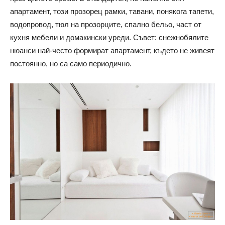
апартамент, този прозорец рамки, тавани, понякога тапети,
водопровод, тюл на прозорците, спално бельо, част от
кухня мебели и домакински уреди. Съвет: снежнобялите
нюанси най-често формират апартамент, където не живеят
постоянно, но са само периодично.