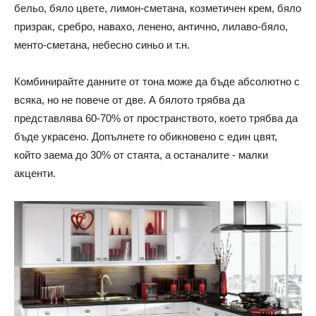
бельо, бяло цвете, лимон-сметана, козметичен крем, бяло
призрак, сребро, навахо, ленено, антично, лилаво-бяло,
менто-сметана, небесно синьо и т.н.
Комбинирайте данните от тона може да бъде абсолютно с
всяка, но не повече от две. А бялото трябва да
представлява 60-70% от пространството, което трябва да
бъде украсено. Допълнете го обикновено с един цвят,
който заема до 30% от стаята, а останалите - малки
акценти.