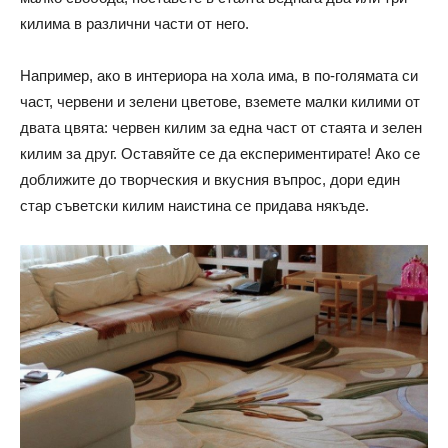
килима в различни части от него.
Например, ако в интериора на хола има, в по-голямата си
част, червени и зелени цветове, вземете малки килими от
двата цвята: червен килим за една част от стаята и зелен
килим за друг. Оставяйте се да експериментирате! Ако се
доближите до творческия и вкусния въпрос, дори един
стар съветски килим наистина се придава някъде.