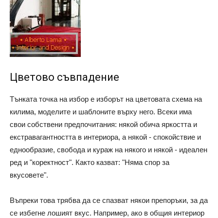
Цветово съвпадение
Тънката точка на избор е изборът на цветовата схема на
килима, моделите и шаблоните върху него. Всеки има
свои собствени предпочитания: някой обича яркостта и
екстравагантността в интериора, а някой - спокойствие и
еднообразие, свобода и кураж на някого и някой - идеален
ред и "коректност". Както казват: "Няма спор за
вкусовете".
Въпреки това трябва да се спазват някои препоръки, за да
се избегне лошият вкус. Например, ако в общия интериор