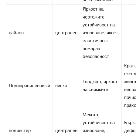
Яркост на
чертежите,
устойчивост на
найлон
централен
износване, якост,
—
еластичност,
пожарна
безопасност
Крат
експ
Гладкост, яркост
живот
Полипропиленовый
ниско
на снимките
непр
почис
прах
Мекота,
устойчивост на
Бърз
полиестер
централен
износване,
дефо