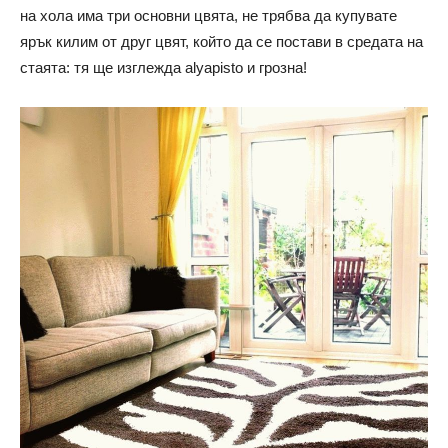
на хола има три основни цвята, не трябва да купувате
ярък килим от друг цвят, който да се постави в средата на
стаята: тя ще изглежда alyapisto и грозна!