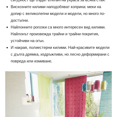
Вискозните килими наподобяват коприна: меки на
допир с великолепни модели и модели, но много по-
достъпни.
Найлонните рогозки са много интересен вид килими.
Найлонът произвежда трайни и трайни покрития,
устойчиви на огън.
И накрая, полиестерни килими. Най-красивите модели
с дълга дрямка, издръжливи, но лесно деформирани с
повреда или измиване.