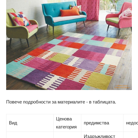
Повече подробности за материалите - в таблицата.
Ценова
Вид
предимства
недо
категория
Издръжливост