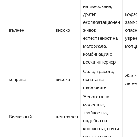
на износване,
дълъг
Бърз
експлоатационен
замъ
вълнен
високо
живот,
опасн
естественост на
увре
материала,
молци
комбинация с
всеки интериор
Сила, красота,
Жалк
коприна
високо
яснота на
легне
шаблоните
Яснотата на
моделите,
трайността,
Вискозный
централен
—
подобна на
коприната, почти
не се смалява