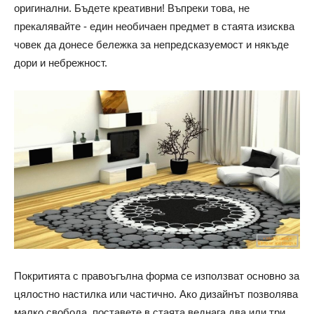
оригинални. Бъдете креативни! Въпреки това, не
прекалявайте - един необичаен предмет в стаята изисква
човек да донесе бележка за непредсказуемост и някъде
дори и небрежност.
Покритията с правоъгълна форма се използват основно за
цялостно настилка или частично. Ако дизайнът позволява
малко свобода, поставете в стаята веднага два или три