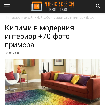
›
Интериор и дизайн • Най-добрите идеи за снимки тук!
›
Декор
Килими в модерния
интериор +70 фото
примера
05-02-2018