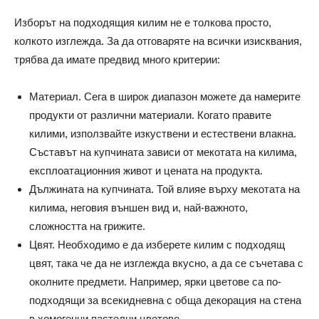
Изборът на подходящия килим не е толкова просто,
колкото изглежда. За да отговаряте на всички изисквания,
трябва да имате предвид много критерии:
Материал. Сега в широк диапазон можете да намерите
продукти от различни материали. Когато правите
килими, използвайте изкуствени и естествени влакна.
Съставът на купчината зависи от мекотата на килима,
експлоатационния живот и цената на продукта.
Дължината на купчината. Той влияе върху мекотата на
килима, неговия външен вид и, най-важното,
сложността на грижите.
Цвят. Необходимо е да изберете килим с подходящ
цвят, така че да не изглежда вкусно, а да се съчетава с
околните предмети. Например, ярки цветове са по-
подходящи за всекидневна с обща декорация на стена
в хомогенни пастелни цветове.