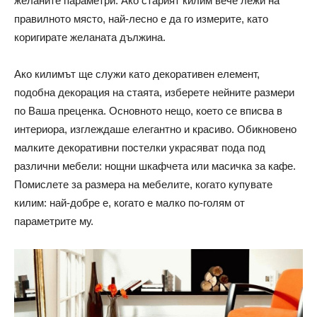
желаните параметри. Ако старият килим вече лежи на
правилното място, най-лесно е да го измерите, като
коригирате желаната дължина.
Ако килимът ще служи като декоративен елемент,
подобна декорация на стаята, изберете нейните размери
по Ваша преценка. Основното нещо, което се вписва в
интериора, изглеждаше елегантно и красиво. Обикновено
малките декоративни постелки украсяват пода под
различни мебели: нощни шкафчета или масичка за кафе.
Помислете за размера на мебелите, когато купувате
килим: най-добре е, когато е малко по-голям от
параметрите му.