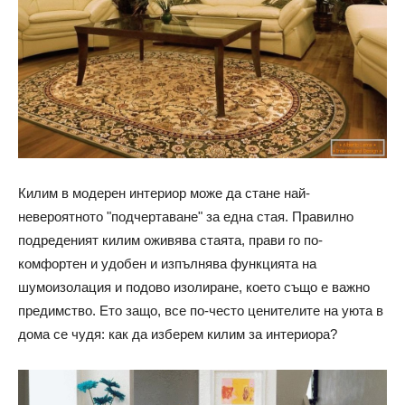
Килим в модерен интериор може да стане най-
невероятното "подчертаване" за една стая. Правилно
подреденият килим оживява стаята, прави го по-
комфортен и удобен и изпълнява функцията на
шумоизолация и подово изолиране, което също е важно
предимство. Ето защо, все по-често ценителите на уюта в
дома се чудя: как да изберем килим за интериора?