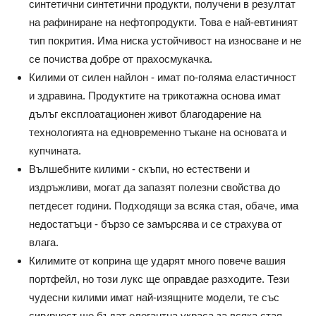
синтетични синтетични продукти, получени в резултат
на рафиниране на нефтопродукти. Това е най-евтиният
тип покрития. Има ниска устойчивост на износване и не
се почиства добре от прахосмукачка.
Килими от силен найлон - имат по-голяма еластичност
и здравина. Продуктите на трикотажна основа имат
дълъг експлоатационен живот благодарение на
технологията на едновременно тъкане на основата и
купчината.
Вълшебните килими - скъпи, но естествени и
издръжливи, могат да запазят полезни свойства до
петдесет години. Подходящи за всяка стая, обаче, има
недостатъци - бързо се замърсява и се страхува от
влага.
Килимите от коприна ще ударят много повече вашия
портфейл, но този лукс ще оправдае разходите. Тези
чудесни килими имат най-изящните модели, те със
сигурност ще бъдат елегантна украса за всяка стая.