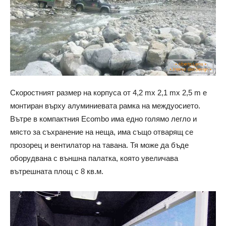
Скоростният размер на корпуса от 4,2 mx 2,1 mx 2,5 m е
монтиран върху алуминиевата рамка на междуосието.
Вътре в компактния Ecombo има едно голямо легло и
място за съхранение на неща, има също отварящ се
прозорец и вентилатор на тавана. Тя може да бъде
оборудвана с външна палатка, която увеличава
вътрешната площ с 8 кв.м.