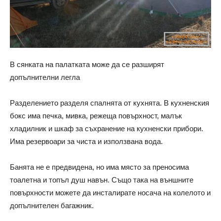
В сянката на палатката може да се разширят
допълнителни легла
Разделението разделя спалнята от кухнята. В кухненския
бокс има печка, мивка, режеща повърхност, малък
хладилник и шкаф за съхранение на кухненски прибори.
Има резервоари за чиста и използвана вода.
Банята не е предвидена, но има място за преносима
тоалетна и топъл душ навън. Също така на външните
повърхности можете да инсталирате носача на колелото и
допълнителен багажник.