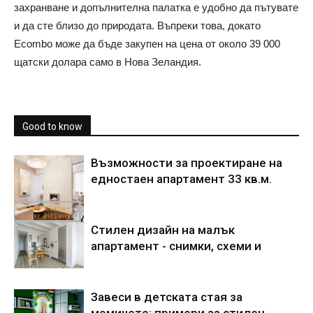
захранване и допълнителна палатка е удобно да пътувате
и да сте близо до природата. Въпреки това, докато
Ecombo може да бъде закупен на цена от около 39 000
щатски долара само в Нова Зеландия.
Good to know
Възможности за проектиране на
едностаен апартамент 33 кв.м.
Стилен дизайн на малък
апартамент - снимки, схеми и
Завеси в детската стая за
момичето: примери за стилен