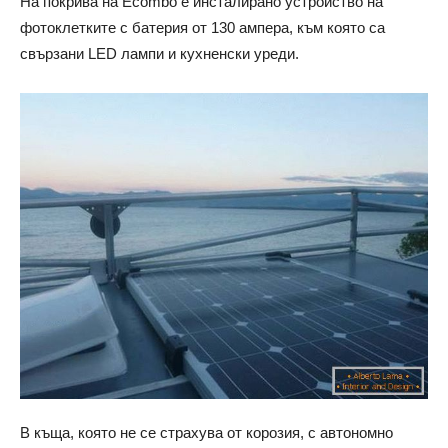
На покрива на Ecombo е инсталирано устройство на
фотоклетките с батерия от 130 ампера, към която са
свързани LED лампи и кухненски уреди.
В къща, която не се страхува от корозия, с автономно