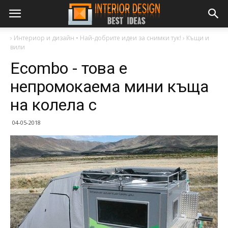
›
Интериор и дизайн • Най-добрите идеи за снимки тук!
›
Къщи и
вили
Ecombo - това е
непромокаема мини къща
на колела с
04-05-2018