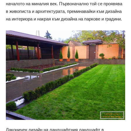
началото на миналия век. Първоначално той се проявява
в живописта и архитектурата, преминавайки към дизайна
на интериора и накрая към дизайна на паркове и градини.
Лаконичен дизайн на ландшафтния ландшафт в