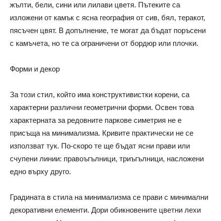
жълти, бели, сини или лилави цветя. Пътеките са
изложени от камък с ясна география от сив, бял, теракот,
пясъчен цвят. В допълнение, те могат да бъдат поръсени
с камъчета, но те са ограничени от бордюр или плочки.
Форми и декор
За този стил, който има конструктивистки корени, са
характерни различни геометрични форми. Освен това
характерната за редовните паркове симетрия не е
присъща на минимализма. Кривите практически не се
използват тук. По-скоро те ще бъдат ясни прави или
счупени линии: правоъгълници, триъгълници, насложени
едно върху друго.
Градината в стила на минимализма се прави с минимални
декоративни елементи. Дори обикновените цветни лехи