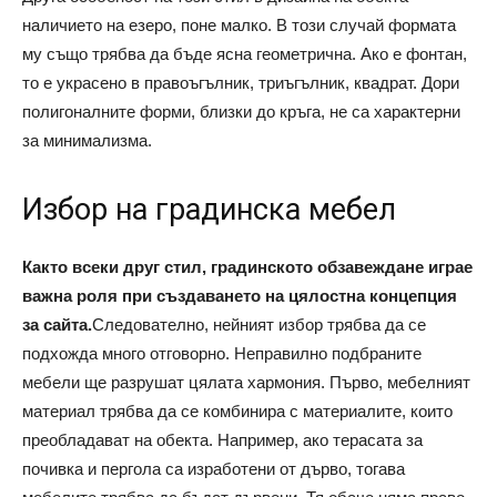
наличието на езеро, поне малко. В този случай формата
му също трябва да бъде ясна геометрична. Ако е фонтан,
то е украсено в правоъгълник, триъгълник, квадрат. Дори
полигоналните форми, близки до кръга, не са характерни
за минимализма.
Избор на градинска мебел
Както всеки друг стил, градинското обзавеждане играе
важна роля при създаването на цялостна концепция
за сайта.
Следователно, нейният избор трябва да се
подхожда много отговорно. Неправилно подбраните
мебели ще разрушат цялата хармония. Първо, мебелният
материал трябва да се комбинира с материалите, които
преобладават на обекта. Например, ако терасата за
почивка и пергола са изработени от дърво, тогава