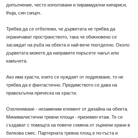
допълнение, често използвани и пирамидални кипариси,
thuja, син смърч.
Трябва да се отбележи, че дърветата не трябва да
ограничават пространството, така че обикновено се
засаждат на ръба на обекта и най-вече поотделно. Около
дърветата можете да направите поръсете чакъл или
камъчета.
Ако има храсти, които се нуждаят от подрязване, то не
трябва да е фантастично. Предимството се дава на
правоъгълна прическа на храсти.
Озеленяване - незаменим елемент от дизайна на обекта.
Минималистични тревни площи - приземен етаж. Те се
създават с помощта на повече семена от зърнени храни в
билкова смес. Партерната тревна площ е по-гъста и