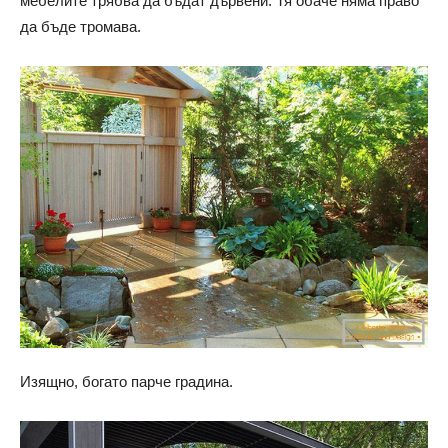
мебелите трябва да бъдат дървени. Тя обаче няма право
да бъде тромава.
Изящно, богато парче градина.