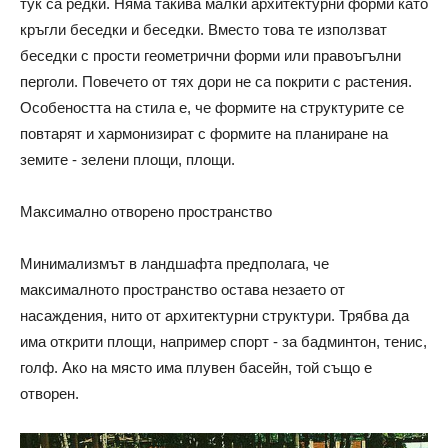
тук са редки. Няма такива малки архитектурни форми като
кръгли беседки и беседки. Вместо това те използват
беседки с прости геометрични форми или правоъгълни
перголи. Повечето от тях дори не са покрити с растения.
Особеността на стила е, че формите на структурите се
повтарят и хармонизират с формите на планиране на
земите - зелени площи, площи.
Максимално отворено пространство
Минимализмът в ландшафта предполага, че
максималното пространство остава незаето от
насаждения, нито от архитектурни структури. Трябва да
има открити площи, например спорт - за бадминтон, тенис,
голф. Ако на място има плувен басейн, той също е
отворен.