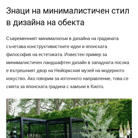
Знаци на минималистичен стил
в дизайна на обекта
Съвременният минимализъм в дизайна на градината
съчетава конструктивистките идеи и японската
философия на естетиката. Известен пример за
минималистичен ландшафтен дизайн в западната посока
е вътрешният двор на Нюйоркския музей на модерното
изкуство. Ако говорим за източното направление, това се
смята за японската градина с камъни в Киото.