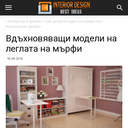
›
Интериор и дизайн • Най-добрите идеи за снимки тук!
›
Интериорен дизайн
Вдъхновяващи модели на
леглата на мърфи
18-08-2018