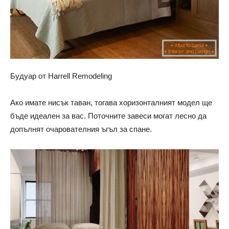
Будуар от Harrell Remodeling
Ако имате нисък таван, тогава хоризонталният модел ще
бъде идеален за вас. Поточните завеси могат лесно да
допълнят очарователния ъгъл за спане.