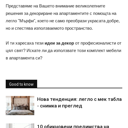
Представяме на Вашето внимание великолепните
решения за декориране на апартаментите с помощта на
легло "Мърфи", което не само преобрази украсата добре,
но и спестява използваемото пространство.
И ти харесаха тези
идеи за декор
от професионалисти от
цял ​​свят? Искате ли да използвате този комплект мебели
в апартамента си?
Good to know
Нова тенденция: легло с мек табла
- снимка и преглед
10 обикновени предимства на