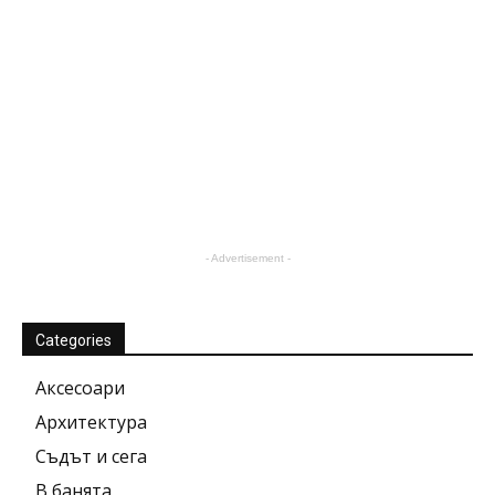
- Advertisement -
Categories
Аксесоари
Архитектура
Съдът и сега
В банята