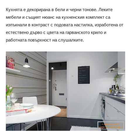
Кухнята е декорирана в бели и черни тонове. Леките
мебели и същият нюанс на кухненския комплект са
изпъкнали в контраст с подовата настилка, изработена от
естествено дърво с цвета на гарванското крило и
работната повърхност на слушалките.