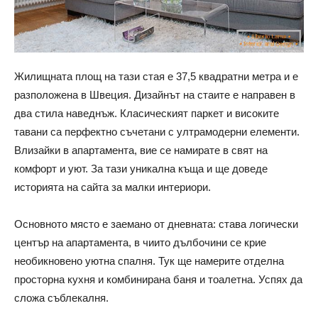
Жилищната площ на тази стая е 37,5 квадратни метра и е
разположена в Швеция. Дизайнът на стаите е направен в
два стила наведнъж. Класическият паркет и високите
тавани са перфектно съчетани с ултрамодерни елементи.
Влизайки в апартамента, вие се намирате в свят на
комфорт и уют. За тази уникална къща и ще доведе
историята на сайта за малки интериори.
Основното място е заемано от дневната: става логически
център на апартамента, в чиито дълбочини се крие
необикновено уютна спалня. Тук ще намерите отделна
просторна кухня и комбинирана баня и тоалетна. Успях да
сложа съблекалня.