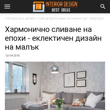
›
Интериор и дизайн • Най-добрите идеи за снимки тук!
›
Квартира
Хармонично сливане на
епохи - еклектичен дизайн
на малък
02-04-2018