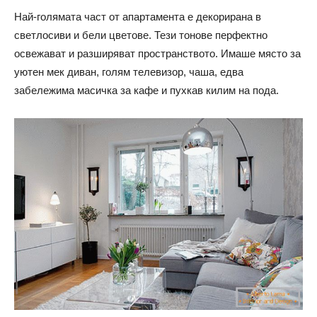
Най-голямата част от апартамента е декорирана в
светлосиви и бели цветове. Тези тонове перфектно
освежават и разширяват пространството. Имаше място за
уютен мек диван, голям телевизор, чаша, едва
забележима масичка за кафе и пухкав килим на пода.