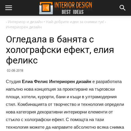
›
Интериор и дизайн • Най-добрите идеи за снимки тук!
›
Интериорен дизайн
Огледала в банята с
холографски ефект, елия
феликс
02-08-2018
Студия
Елиа Фелис Интериорен дизайн
е разработила
напълно нова концепция за проектиране на търговски
площи, хотели, курорти, бани и къщи в ултрамодерния
стил. Комбинацията от творчество и технология определи
нова категория декоративни интериорни елементи от
стъкло с холографски ефект. С помощта на тази
технология можете да направите абсолютно всяка снимка