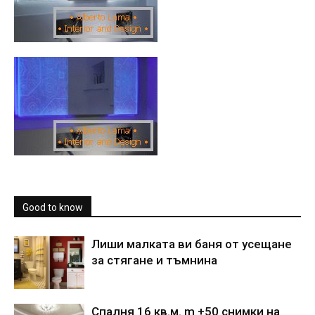
Good to know
Лиши малката ви баня от усещане
за стягане и тъмнина
Спалня 16 кв.м. m +50 снимки на