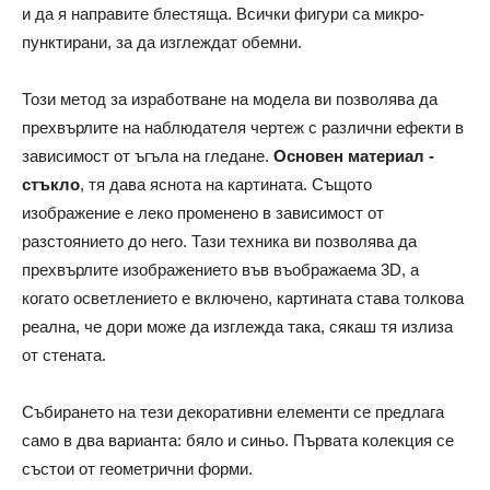
и да я направите блестяща. Всички фигури са микро-
пунктирани, за да изглеждат обемни.
Този метод за изработване на модела ви позволява да
прехвърлите на наблюдателя чертеж с различни ефекти в
зависимост от ъгъла на гледане.
Основен материал -
стъкло
, тя дава яснота на картината. Същото
изображение е леко променено в зависимост от
разстоянието до него. Тази техника ви позволява да
прехвърлите изображението във въображаема 3D, а
когато осветлението е включено, картината става толкова
реална, че дори може да изглежда така, сякаш тя излиза
от стената.
Събирането на тези декоративни елементи се предлага
само в два варианта: бяло и синьо. Първата колекция се
състои от геометрични форми.