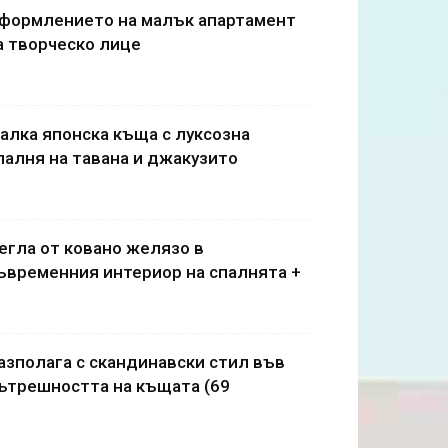
формлението на малък апартамент
а творческо лице
алка японска къща с луксозна
палня на тавана и джакузито
егла от ковано желязо в
ъвременния интериор на спалнята +
азполага с скандинавски стил във
ътрешността на къщата (69