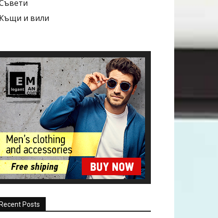
Съвети
Къщи и вили
Recent Posts