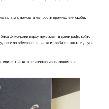
на залата с помощта на прости промишлени скоби,
 бяха фиксирани върху ярко жълт дървен рафт, който
удесни за обесване на палта и торбички, както и други
телите, тъй като не изисква използването на