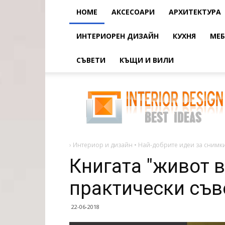
HOME
АКСЕСОАРИ
АРХИТЕКТУРА
ИНТЕРИОРЕН ДИЗАЙН
КУХНЯ
МЕБ
СЪВЕТИ
КЪЩИ И ВИЛИ
Книгата
"живот
в
две
думи"
-
практически
съвети
за
›
Интериор и дизайн • Най-добрите идеи за снимки
оцеляване
Книгата "живот в
практически съв
22-06-2018