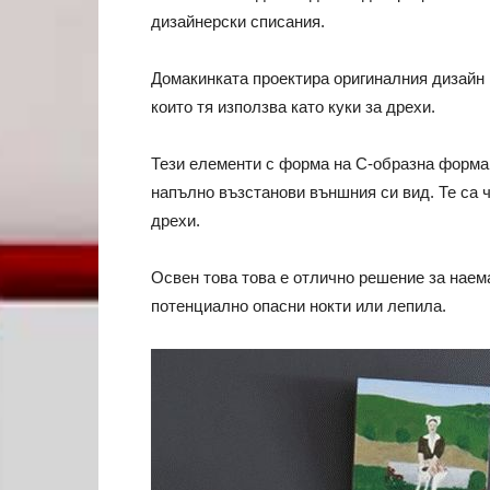
дизайнерски списания.
Домакинката проектира оригиналния дизайн 
които тя използва като куки за дрехи.
Тези елементи с форма на С-образна форма
напълно възстанови външния си вид. Те са ч
дрехи.
Освен това това е отлично решение за наема
потенциално опасни нокти или лепила.