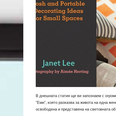
В днешната статия ще ви запознаем с огром
"Еми", която разказва за живота на една же
освободена и представена на световната общ