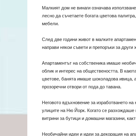
Малкият дом не винаги означава използване
лесно да съчетаете богата цветова палитра
мебели.
След две години живот в малките апартамент
направи някои съвети и препоръки за други 
Апартаментът на собственика имаше необич
облик и интерес на обществеността. В каюта
цветове, банята имаше шоколадова ивица, 
прозоречни отвори от пода до тавана.
Неговото вдъхновение за изработването на н
улиците на Ню Йорк. Когато се разхождаше 
витрини за бутици и домашни магазини, какт
Необичайни идеи и идеи за декорация на ап