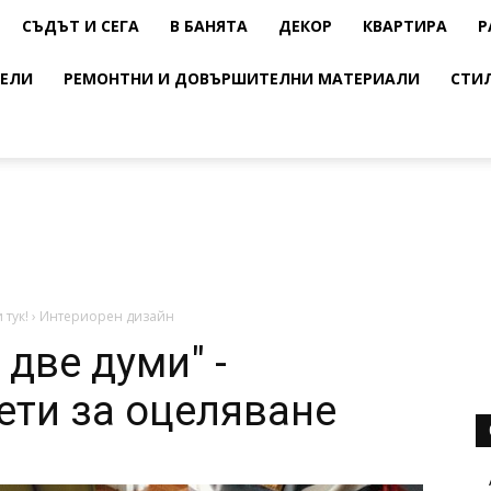
СЪДЪТ И СЕГА
В БАНЯТА
ДЕКОР
КВАРТИРА
Р
ЕЛИ
РЕМОНТНИ И ДОВЪРШИТЕЛНИ МАТЕРИАЛИ
СТИ
 тук!
›
Интериорен дизайн
 две думи" -
ети за оцеляване