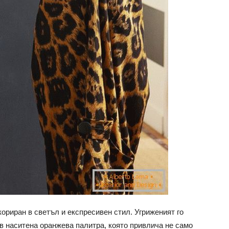
ориран в светъл и експресивен стил. Угриженият го
в наситена оранжева палитра, която привлича не само