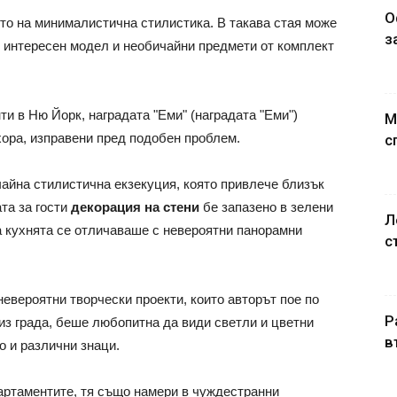
О
то на минималистична стилистика. В такава стая може
з
, интересен модел и необичайни предмети от комплект
и в Ню Йорк, наградата "Еми" (наградата "Еми")
М
хора, изправени пред подобен проблем.
с
айна стилистична екзекуция, която привлече близък
та за гости
декорация на стени
бе запазено в зелени
Л
а кухнята се отличаваше с невероятни панорамни
с
евероятни творчески проекти, които авторът пое по
Р
из града, беше любопитна да види светли и цветни
в
о и различни знаци.
артаментите, тя също намери в чуждестранни