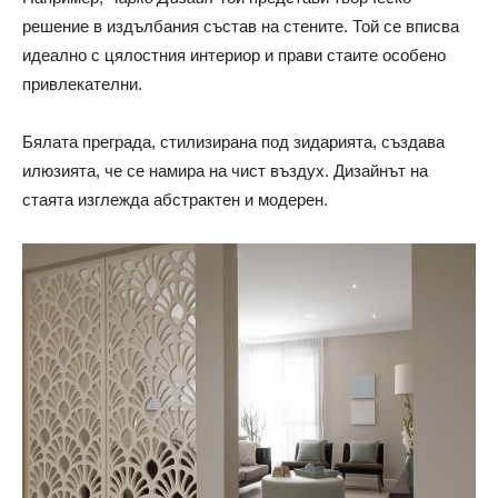
решение в издълбания състав на стените. Той се вписва
идеално с цялостния интериор и прави стаите особено
привлекателни.
Бялата преграда, стилизирана под зидарията, създава
илюзията, че се намира на чист въздух. Дизайнът на
стаята изглежда абстрактен и модерен.