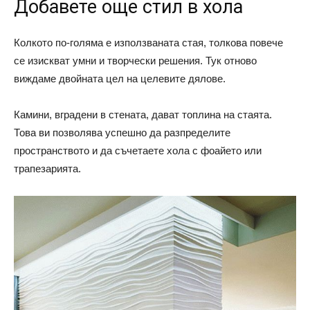
Добавете още стил в хола
Колкото по-голяма е използваната стая, толкова повече
се изискват умни и творчески решения. Тук отново
виждаме двойната цел на целевите дялове.
Камини, вградени в стената, дават топлина на стаята.
Това ви позволява успешно да разпределите
пространството и да съчетаете хола с фоайето или
трапезарията.