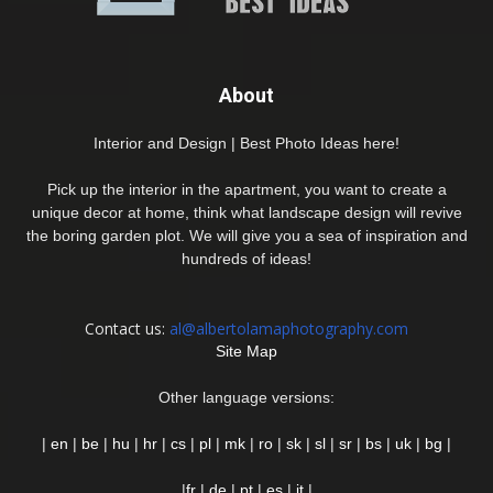
About
Interior and Design | Best Photo Ideas here!
Pick up the interior in the apartment, you want to create a
unique decor at home, think what landscape design will revive
the boring garden plot. We will give you a sea of inspiration and
hundreds of ideas!
Contact us:
al@albertolamaphotography.com
Site Map
Other language versions:
|
en
|
be
|
hu
|
hr
|
cs
|
pl
|
mk
|
ro
|
sk
|
sl
|
sr
|
bs
|
uk
|
bg
|
|
fr
|
de
|
pt
|
es
|
it
|