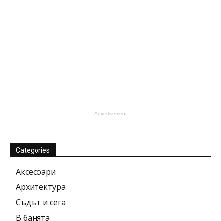
- Advertisement -
Categories
Аксесоари
Архитектура
Съдът и сега
В банята