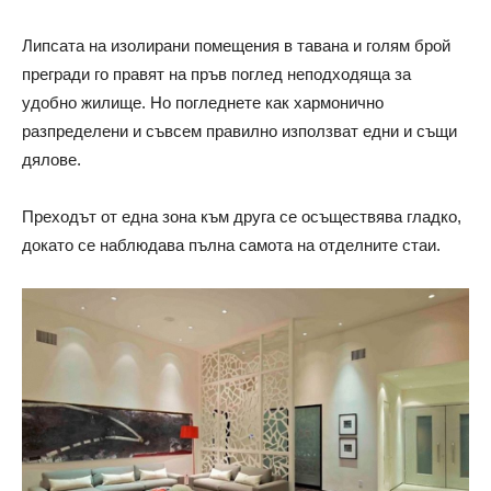
Липсата на изолирани помещения в тавана и голям брой
прегради го правят на пръв поглед неподходяща за
удобно жилище. Но погледнете как хармонично
разпределени и съвсем правилно използват едни и същи
дялове.
Преходът от една зона към друга се осъществява гладко,
докато се наблюдава пълна самота на отделните стаи.