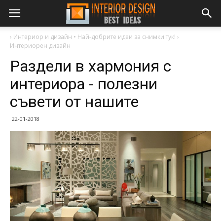
›
Интериор и дизайн • Най-добрите идеи за снимки тук!
›
Интериорен дизайн
Раздели в хармония с
интериора - полезни
съвети от нашите
22-01-2018