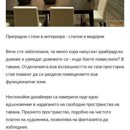
Преградни стени в интериора - стилни и модерни
Вече сте забелязали, че много хора напускат крайградски
домове и уреждат домовете си - къде бихте помислили? В
тавана. Отделенията във вътрешността на тази просторна
стая помагат да се раздели помещението във
функционални зони.
Неспокойни дизайнери са намерили още едно
вдъхновение в надигането на свободни пространства на
тавана. Празното пространство, подобно на чистото
платно на художника, позволява на фантазията да
избледнее.