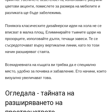
цветови акценти, помислете за размера на мебелите и
разликата ще бъде забележима.
Понякога класическите дизайнерски идеи на хола не се
вписват в малка площ. Елиминирайте тъмните щори на
прозорците, използвайте дълги, течащи завеси. Те се
съсредоточават върху вертикални линии, като по този
начин разширяват стаята.
Всекидневната на къщата ви трябва да е специално
място, удобно за почивка и забавление. Ето начини, които
визуално увеличават това.
Огледала - тайната на
разширяването на