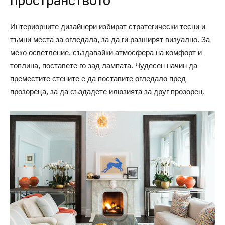
пространството
Интериорните дизайнери избират стратегически тесни и
тъмни места за огледала, за да ги разширят визуално. За
меко осветление, създавайки атмосфера на комфорт и
топлина, поставете го зад лампата. Чудесен начин да
преместите стените е да поставите огледало пред
прозореца, за да създадете илюзията за друг прозорец.