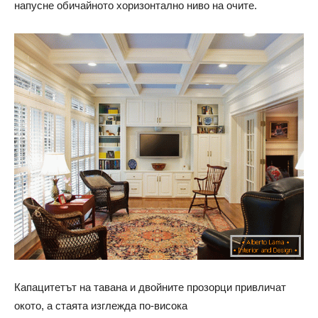
напусне обичайното хоризонтално ниво на очите.
Капацитетът на тавана и двойните прозорци привличат
окото, а стаята изглежда по-висока