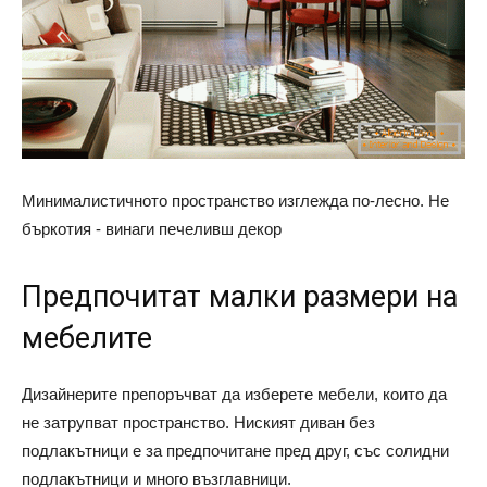
Минималистичното пространство изглежда по-лесно. Не
бъркотия - винаги печеливш декор
Предпочитат малки размери на
мебелите
Дизайнерите препоръчват да изберете мебели, които да
не затрупват пространство. Ниският диван без
подлакътници е за предпочитане пред друг, със солидни
подлакътници и много възглавници.