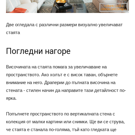
Две огледала с различни размери визуално увеличават
стаята
Погледни нагоре
Височината на стаята помага за увеличаване на
пространството. Ако холът е с висок таван, обърнете
внимание на него. Драперии до пълната височина на
стената - стилен начин да направите тази детайлност по-
ярка.
Попълнете пространството по вертикалната стена с
колекция от малки картини или снимки. Ще ви се струва,
че стаята е станала по-голяма, тъй като гледката ще