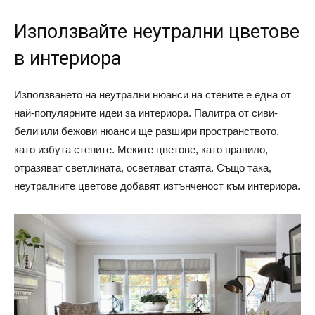
Използвайте неутрални цветове
в интериора
Използването на неутрални нюанси на стените е една от
най-популярните идеи за интериора. Палитра от сиви-
бели или бежови нюанси ще разшири пространството,
като избута стените. Меките цветове, като правило,
отразяват светлината, осветяват стаята. Също така,
неутралните цветове добавят изтънченост към интериора.