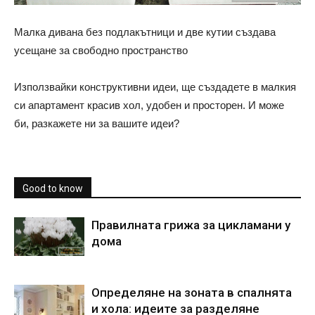
Малка дивана без подлакътници и две кутии създава
усещане за свободно пространство
Използвайки конструктивни идеи, ще създадете в малкия
си апартамент красив хол, удобен и просторен. И може
би, разкажете ни за вашите идеи?
Good to know
Правилната грижа за цикламани у
дома
Определяне на зоната в спалнята
и хола: идеите за разделяне