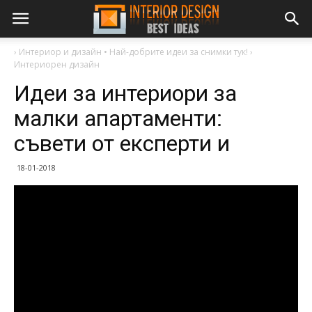
›
Интериор и дизайн • Най-добрите идеи за снимки тук!
›
Интериорен дизайн
Идеи за интериори за
малки апартаменти:
съвети от експерти и
18-01-2018