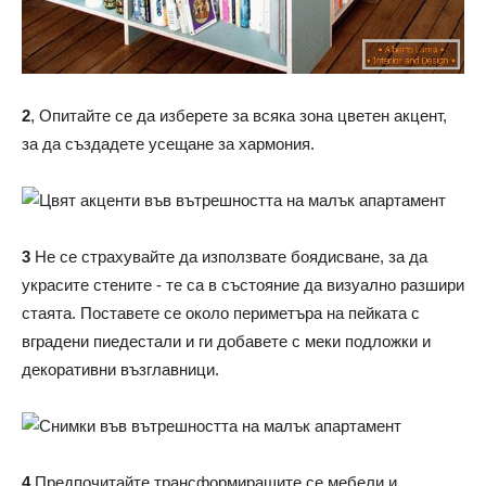
2
, Опитайте се да изберете за всяка зона цветен акцент,
за да създадете усещане за хармония.
3
Не се страхувайте да използвате боядисване, за да
украсите стените - те са в състояние да визуално разшири
стаята. Поставете се около периметъра на пейката с
вградени пиедестали и ги добавете с меки подложки и
декоративни възглавници.
4
Предпочитайте трансформиращите се мебели и