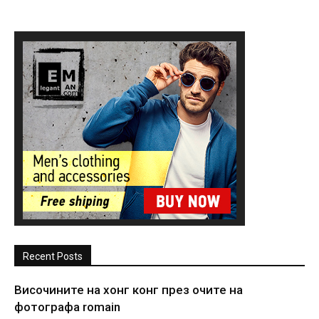
Recent Posts
Височините на хонг конг през очите на
фотографа romain