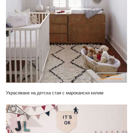
Украсяване на детска стая с марокански килим