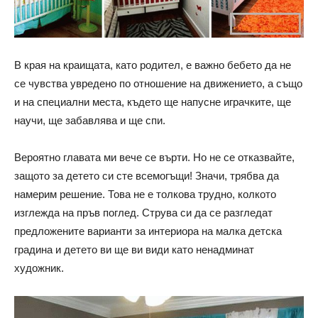
В края на краищата, като родител, е важно бебето да не
се чувства увредено по отношение на движението, а също
и на специални места, където ще напусне играчките, ще
научи, ще забавлява и ще спи.
Вероятно главата ми вече се върти. Но не се отказвайте,
защото за детето си сте всемогъщи! Значи, трябва да
намерим решение. Това не е толкова трудно, колкото
изглежда на пръв поглед. Струва си да се разгледат
предложените варианти за интериора на малка детска
градина и детето ви ще ви види като ненадминат
художник.