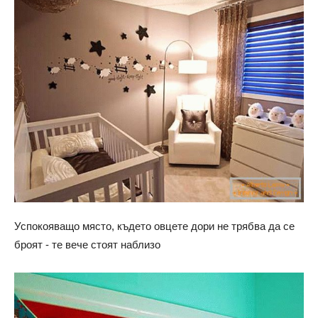
Успокояващо място, където овцете дори не трябва да се
броят - те вече стоят наблизо