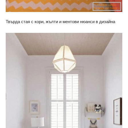
Твърда стая с кори, жълти и ментови нюанси в дизайна