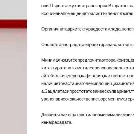
они.Първатаекухняитрапезария.Вторатаесп
исочинанапомещениетоилистъклениплъзгащ
Органичнатаархитектураедостамлада,нопоп
Фасадатанасградатаепроектиранавсъответс
Минимализмътсепредпочитаотхора,коитоцен
хитектуратанатозистилсеосноваваналекота
айтебял,сив,черен,кафявцвят,кактоицвето
наличиетонастаинаголемиплощи.Дизайнътн
а.Зацялатасипростотатованеескъпвариант,
уваненависококачественисъвременниматери
Дизайнътнакъщатавстиланаминимализмаизк
ненафасадата.