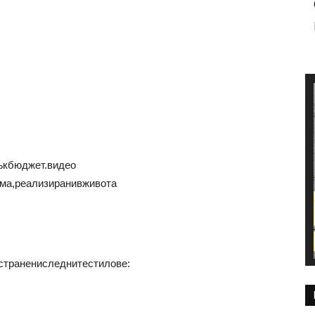
ъкбюджет.видео
ма,реализиранивживота
странениследнитестилове: