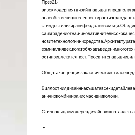
През21-
вивекмодерниятдизайннакъщатапредполага
анасобственицитесепростираотизгражданет
стилдостилизиранифеодалнизамъци.Обедин
саизградениотнай-иновативнитевисококаче
новитетехнологичнисредства.Архитектурат
езминалиявек,когатобяхавъведенимноготех
остипривлекателност.Проектитенакъщиивил
Общатаконцепциязакласическиястилсеподд
Вцялостниядизайннакъщатавсекидетайлева
аничнокомбиниранисмасивниколони.
Стилнакъщавмодерендизайнвюжнатачастна