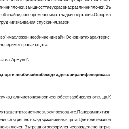
мичниплочки,външносттаеукрасенасразличниплочки.Въ
еобичайни,нонепременноиматгладкиочертания.Оформл
рудниизкачвания,спускания,завои.
о"имасложен,необичаендизайн.Основнатахарактерис
лопериметъранакъщата.
стил"АрНуво".
,порти,необичайнибеседки,декориранифенерисаза
сичко,наличиетонаживописенобект,заобиколеноткъща.К
ятакцентвтозистилевърхупрозорците.Панорамниятизг
ониясвътрешнотосъдържаниенакъщата.Цветоветеизпол
ълноизключен.Вътрешнотооформлениееразделенонатриз