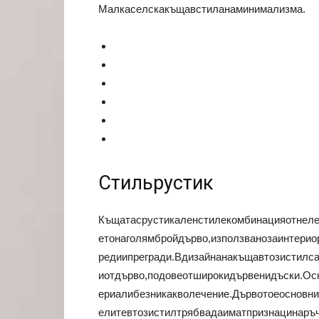
Малкаселскакъщавстиланаминимализма.
Стильрустик
Къщатасрустикаленстилекомбинацияотнеле
етонаголямбройдърво,използванозаинтерио
редиипрегради.Вдизайнанакъщавтозистилс
иотдърво,подовеотширокидървенидъски.Осн
ериалибезникакволечение.Дървотоеосновн
елитевтозистилтрябвадаиматпризнацинаръ