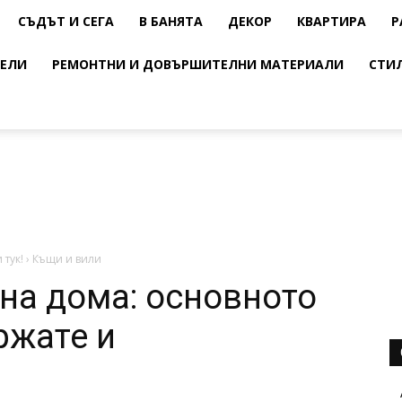
СЪДЪТ И СЕГА
В БАНЯТА
ДЕКОР
КВАРТИРА
Р
ЕЛИ
РЕМОНТНИ И ДОВЪРШИТЕЛНИ МАТЕРИАЛИ
СТИ
 тук!
›
Къщи и вили
на дома: основното
ржате и