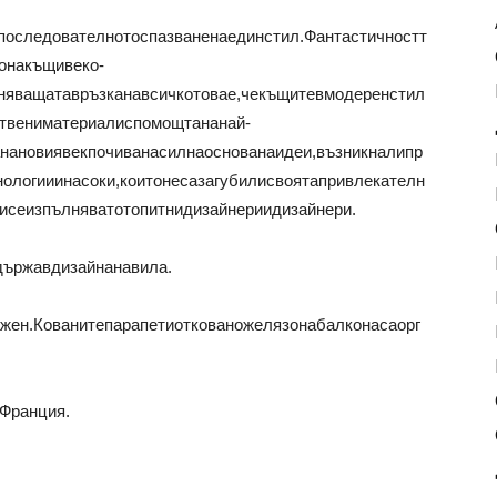
последователнотоспазваненаединстил.Фантастичностт
онакъщивеко-
яващатавръзканавсичкотовае,чекъщитевмодеренстил
ствениматериалиспомощтананай-
анановиявекпочиванасилнаоснованаидеи,възникналипр
нологииинасоки,коитонесазагубилисвоятапривлекателн
исеизпълняватотопитнидизайнериидизайнери.
ържавдизайнанавила.
жен.Кованитепарапетиоткованожелязонабалконасаорг
Франция.