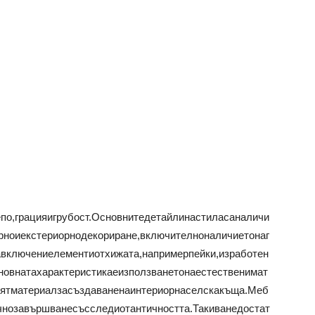
по,грацияигрубост.Основнитедетайлинастиласаналичи
рноиекстериорнодекориране,включителноналичиетонаг
авключениелементиотхижата,напримерпейки,изработен
овнатахарактеристикаеизползванетонаестественимат
иятматериалзасъздаваненаинтериорнаселскакъща.Меб
чнозавършванесъсследиотантичността.Такиванедостат