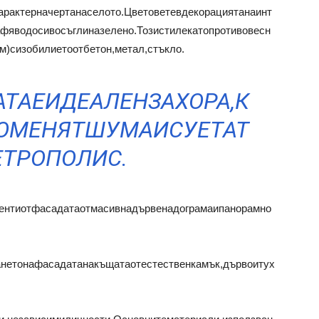
арактерначертанаселото.Цветоветевдекорациятанаинт
фяводосивосъглиназелено.Тозистилекатопротивовесн
м)сизобилиетоотбетон,метал,стъкло.
ТАЕИДЕАЛЕНЗАХОРА,К
ОМЕНЯТШУМАИСУЕТАТ
ТРОПОЛИС.
ентиотфасадатаотмасивнадървенадограмаипанорамно
анетонафасадатанакъщатаотестественкамък,дървоитух