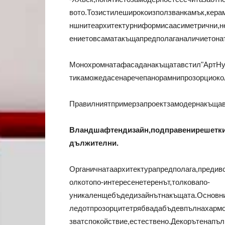
вото.Тозистилеширокоизползванкамък,кера
ншнитеархитектурниформисаасиметрични,н
ениетовсаматакъщапредполаганаличиетонат
Монохромнатафасаданакъщатавстил"АртНув
тикаможедасенаречепанорамнипрозорциоко
Правилниятпримерзапроектзамодернакъщав
Вландшафтендизайн,подправенирешетки
дължителни.
Органичнатаархитектурапредполага,предив
олкотопо-интересенетеренът,толковапо-
уникаленщебъдедизайнътнакъщата.Основни
ледотпрозорцитетрябвадабъдевпълнахарм
зватспокойствие,естествено.Декорътенап