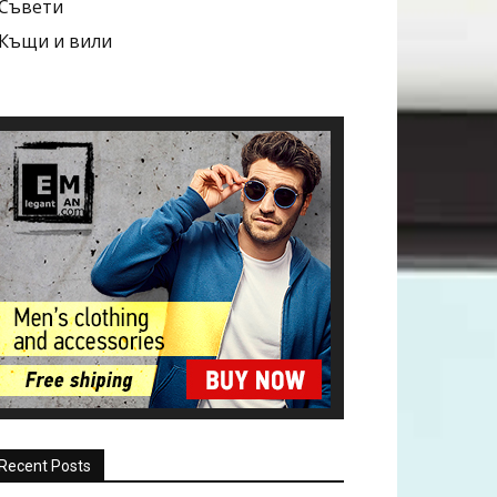
Съвети
Къщи и вили
Recent Posts