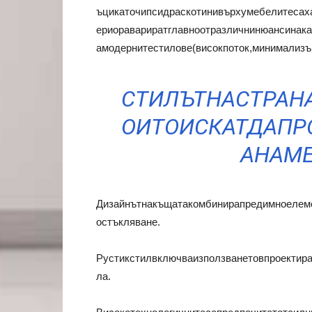
ъцикаточипсидраскотинивърхумебелитесах
ериоравариратглавноотразличнинюансинака
амодернитестилове(високпоток,минимализъ
СТИЛЪТНАСТРАНА
ОИТОИСКАТДАПР
АНАМЕ
Дизайнътнакъщатакомбинирапредимноелем
остъкляване.
Рустикстилвключваизползванетовпроектир
ла.