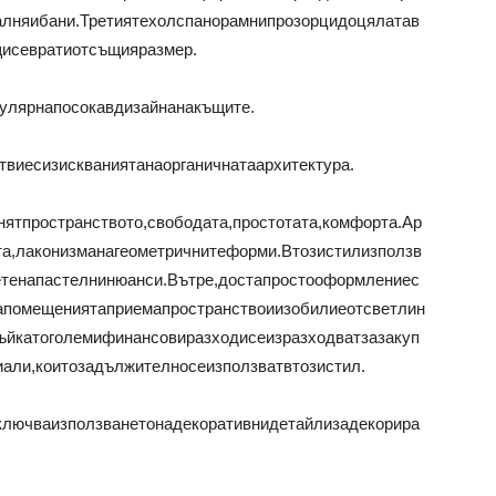
алняибани.Третиятехолспанорамнипрозорцидоцялатав
исевратиотсъщияразмер.
улярнапосокавдизайнанакъщите.
твиесизискваниятанаорганичнатаархитектура.
ятпространството,свободата,простотата,комфорта.Ар
та,лаконизманагеометричнитеформи.Втозистилизползв
ветенапастелнинюанси.Вътре,достапростооформлениес
апомещениятаприемапространствоиизобилиеотсветлин
тъйкатоголемифинансовиразходисеизразходватзазакуп
али,коитозадължителносеизползватвтозистил.
лючваизползванетонадекоративнидетайлизадекорира