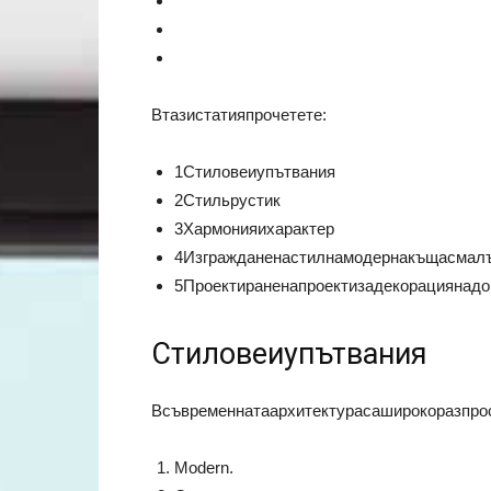
Втазистатияпрочетете:
1Стиловеиупътвания
2Стильрустик
3Хармонияихарактер
4Изгражданенастилнамодернакъщасмал
5Проектираненапроектизадекорациянадо
Стиловеиупътвания
Всъвременнатаархитектурасаширокоразпро
Modern.