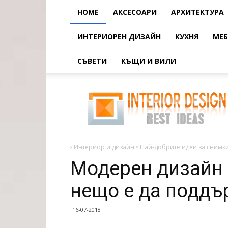
HOME
АКСЕСОАРИ
АРХИТЕКТУРА
ИНТЕРИОРЕН ДИЗАЙН
КУХНЯ
МЕБ
СЪВЕТИ
КЪЩИ И ВИЛИ
Модерен
дизайн
на
дома:
основното
нещо
е
да
поддържате
›
Интериор и дизайн • Най-добрите идеи за снимки
и
Модерен дизайн 
нещо е да поддъ
16-07-2018