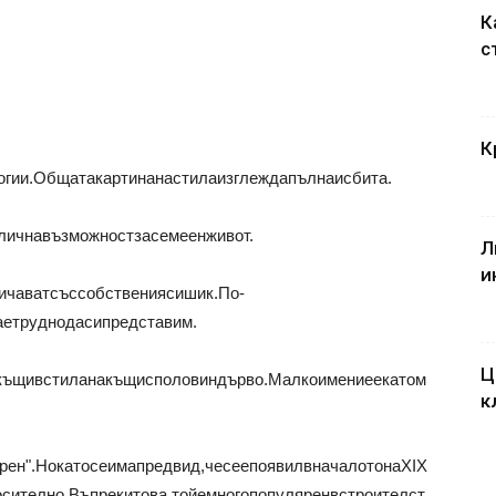
К
с
К
огии.Общатакартинанастилаизглеждапълнаисбита.
личнавъзможностзасемеенживот.
Л
и
ичаватсъссобствениясишик.По-
аетруднодасипредставим.
Ц
ткъщивстиланакъщисполовиндърво.Малкоимениеекатом
к
рен".Нокатосеимапредвид,чесеепоявилвначалотонаXIX
осително.Въпрекитова,тойемногопопуляренвстроителст