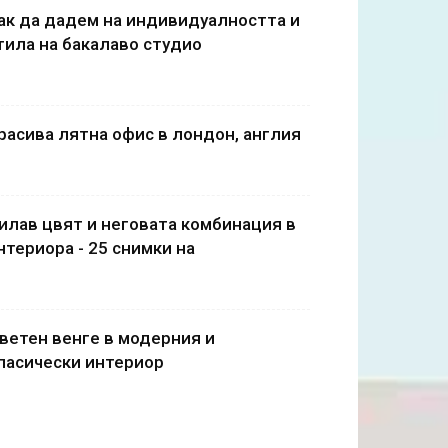
ак да дадем на индивидуалността и
тила на бакалаво студио
расива лятна офис в лондон, англия
илав цвят и неговата комбинация в
нтериора - 25 снимки на
ветен венге в модерния и
ласически интериор