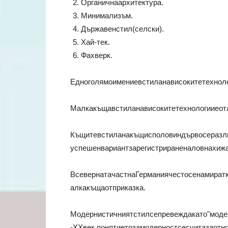
Органичнаархитектура.
Минимализъм.
Държавенстил(селски).
Хай-тек.
Фахверк.
Едноголямоимениевстиланависокитетехнол
Малкакъщавстиланависокитетехнологииеот
Къщитевстиланакъщисполовиндървосеразл
успешенвариантзарегистрираненаловнахиж
ВсевернатачастнаГерманиячестосенамира
алкакъщаотприказка.
Модернистичниятстилсепревеждакато"моде
-ХХвек,понятиетозамодерностсесчитазаотн