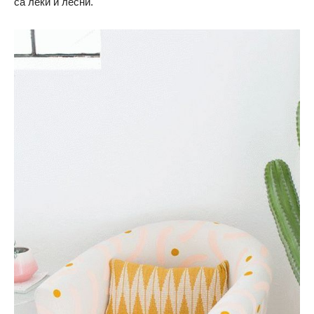
са леки и лесни.