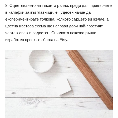
8. Оцветяването на тъканта ръчно, преди да я превърнете
в калъфки за възглавници, е чудесен начин да
експериментирате толкова, колкото сърцето ви желае, а
цветна цветова схема ще направи дори най-простият
чертеж свеж и радостен. Снимката показва ръчно
изработен проект от блога на Etsy.