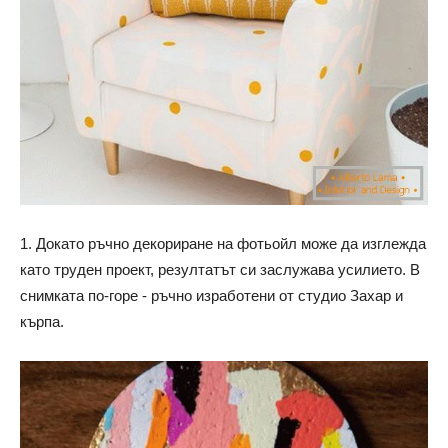
1. Докато ръчно декориране на фотьойл може да изглежда
като труден проект, резултатът си заслужава усилието. В
снимката по-горе - ръчно изработени от студио Захар и
кърпа.