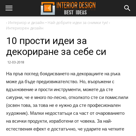
›
Интериор и дизайн • Най-добрите идеи за снимки тук!
›
Интериорен дизайн
10 прости идеи за
декориране за себе си
12-03-2018
На пръв поглед боядисването на декорациите на ръка
може да бъде предизвикателство. Но, въоръжени с
вдъхновение и прости инструменти, можете да сте
сигурни, че е много по-лесно, отколкото сте си помислили
(освен това, за това не е нужно да сте професионален
художник). Малки недостатъци са част от очарованието
на всички продукти, изработени от човека. За най-
естествения ефект е достатъчно, че ударите на четките