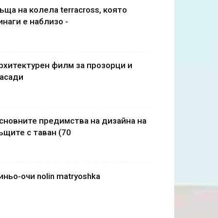
ъща на колела terracross, която
инаги е наблизо -
рхитектурен филм за прозорци и
асади
сновните предимства на дизайна на
ъщите с таван (70
иньо-очи nolin matryoshka