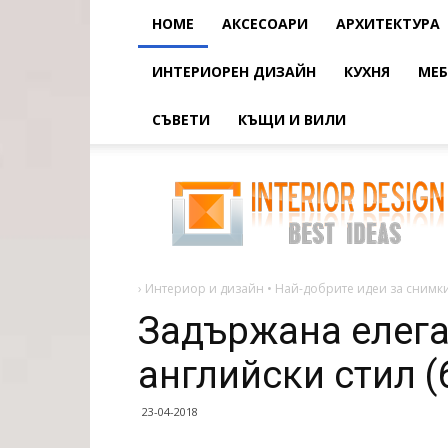
HOME
АКСЕСОАРИ
АРХИТЕКТУРА
ИНТЕРИОРЕН ДИЗАЙН
КУХНЯ
МЕБ
СЪВЕТИ
КЪЩИ И ВИЛИ
Задържана
елегантност
на
хола
в
английски
стил
(60
›
Интериор и дизайн • Най-добрите идеи за снимки
Задържана елега
английски стил (
23-04-2018