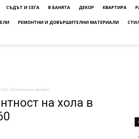
СЪДЪТ И СЕГА
В БАНЯТА
ДЕКОР
КВАРТИРА
Р
ЕЛИ
РЕМОНТНИ И ДОВЪРШИТЕЛНИ МАТЕРИАЛИ
СТИ
 тук!
›
Интериорен дизайн
нтност на хола в
60