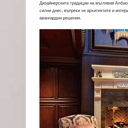
Дизайнерските традиции на мъглявия Албион
силни днес, въпреки че архитектите и инте
авангардни решения.