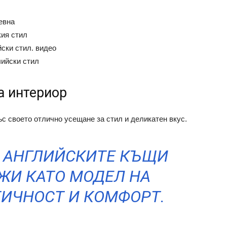
евна
кия стил
йски стил. видео
лийски стил
а интериор
с своето отлично усещане за стил и деликатен вкус.
 АНГЛИЙСКИТЕ КЪЩИ
ЖИ КАТО МОДЕЛ НА
ТИЧНОСТ И КОМФОРТ.