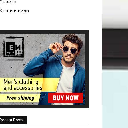
Съвети
Къщи и вили
Recent Posts