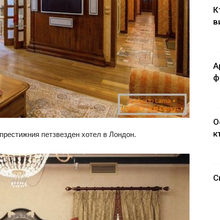
К
в
А
ф
О
к
престижния петзвезден хотел в Лондон.
С