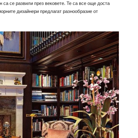
 са се развили през вековете. Те са все още доста
риорните дизайнери предлагат разнообразие от