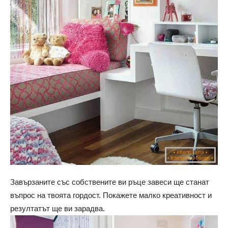
Завързаните със собствените ви ръце завеси ще станат
въпрос на твоята гордост. Покажете малко креативност и
резултатът ще ви зарадва.