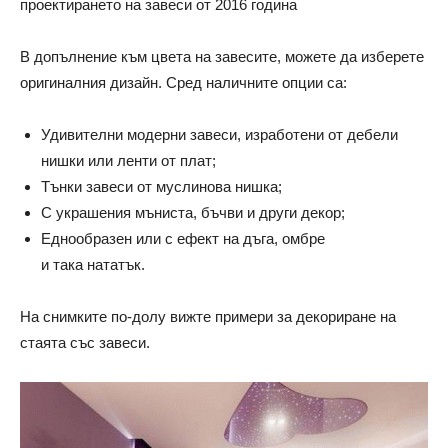
проектирането на завеси от 2016 година
В допълнение към цвета на завесите, можете да изберете
оригиналния дизайн. Сред наличните опции са:
Удивителни модерни завеси, изработени от дебели
нишки или ленти от плат;
Тънки завеси от муслинова нишка;
С украшения мъниста, бъчви и други декор;
Еднообразен или с ефект на дъга, омбре
и така нататък.
На снимките по-долу вижте примери за декориране на
стаята със завеси.