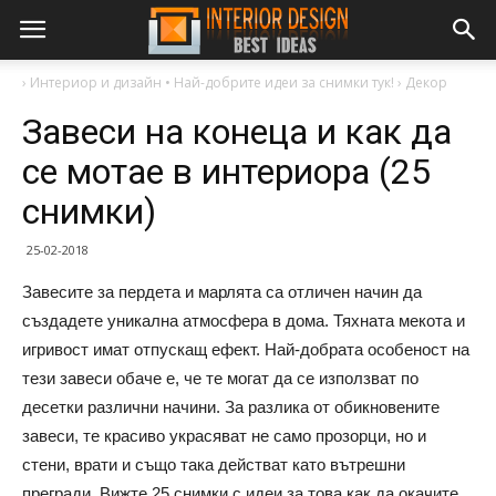
›
Интериор и дизайн • Най-добрите идеи за снимки тук!
›
Декор
Завеси на конеца и как да
се мотае в интериора (25
снимки)
25-02-2018
Завесите за пердета и марлята са отличен начин да
създадете уникална атмосфера в дома. Тяхната мекота и
игривост имат отпускащ ефект. Най-добрата особеност на
тези завеси обаче е, че те могат да се използват по
десетки различни начини. За разлика от обикновените
завеси, те красиво украсяват не само прозорци, но и
стени, врати и също така действат като вътрешни
прегради. Вижте 25 снимки с идеи за това как да окачите