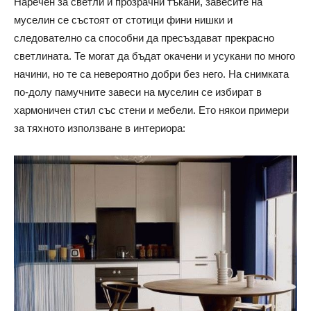
Наречен за светли и прозрачни тъкани, завесите на
муселин се състоят от стотици фини нишки и
следователно са способни да пресъздават прекрасно
светлината. Те могат да бъдат окачени и усукани по много
начини, но те са невероятно добри без него. На снимката
по-долу памучните завеси на муселин се избират в
хармоничен стил със стени и мебели. Ето някои примери
за тяхното използване в интериора: