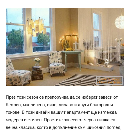
През този сезон се препоръчва да се изберат завеси от
бежово, маслинено, сиво, лилаво и други благородни
тонове. В този дизайн вашият апартамент ще изглежда
модерен и стилен. Простите завеси от черна нишка са
вечна класика, която в допълнение към шикозния поглед