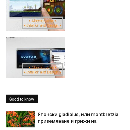
Good to know
Японски gladiolus, или montbretzia:
приземяване и грижи на