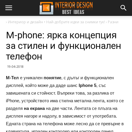
›
Интериор и дизайн • Най-добрите идеи за снимки тук!
›
Разни
M-phone: ярка концепция
за стилен и функционален
телефон
19-04-2018
М-Тел
е уникален
понятие
, с дълъг и функционален
дисплей, който може да даде шанс
Iphone 5
, със
завишената си стойност. Въпреки това, за разлика от
iPhone, устройството има стилна метална лента, която се
разделя
на екрана
на две части. Лентата се плъзга на
дисплея нагоре и надолу, в зависимост от употребата.
Едната страна на телефона може лесно да се превърне в
клавиатура, игрален контролер или контролен панел